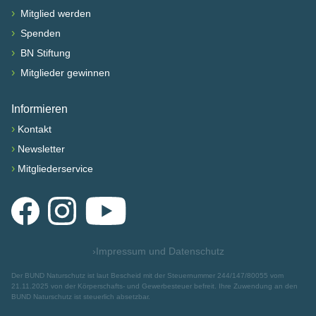
›
Mitglied werden
›
Spenden
›
BN Stiftung
›
Mitglieder gewinnen
Informieren
›
Kontakt
›
Newsletter
›
Mitgliederservice
Facebook
Instagram
YouTube
›
Impressum und Datenschutz
Der BUND Naturschutz ist laut Bescheid mit der Steuernummer 244/147/80055 vom
21.11.2025 von der Körperschafts- und Gewerbesteuer befreit. Ihre Zuwendung an den
BUND Naturschutz ist steuerlich absetzbar.