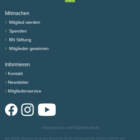
Nach oben scrollen
Mitmachen
›
Mitglied werden
›
Spenden
›
BN Stiftung
›
Mitglieder gewinnen
Informieren
›
Kontakt
›
Newsletter
›
Mitgliederservice
Facebook
Instagram
YouTube
›
Impressum und Datenschutz
Der BUND Naturschutz ist laut Bescheid mit der Steuernummer 244/147/80055 vom