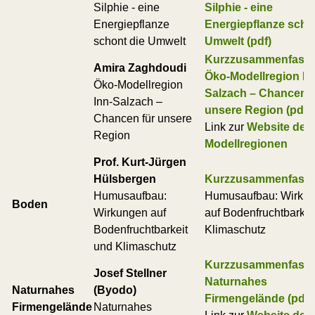
Silphie - eine
Silphie - eine
Energiepflanze
Energiepflanze scho
schont die Umwelt
Umwelt (pdf)
Kurzzusammenfass
Amira Zaghdoudi
Öko-Modellregion In
Öko-Modellregion
Salzach – Chancen f
Inn-Salzach –
unsere Region (pdf)
Chancen für unsere
Link zur
Website der
Region
Modellregionen
Prof. Kurt-Jürgen
Hülsbergen
Kurzzusammenfass
Humusaufbau:
Humusaufbau: Wirku
Boden
Wirkungen auf
auf Bodenfruchtbarkei
Bodenfruchtbarkeit
Klimaschutz
und Klimaschutz
Kurzzusammenfass
Josef Stellner
Naturnahes
Naturnahes
(Byodo)
Firmengelände (pdf)
Firmengelände
Naturnahes