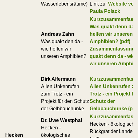
Wasserlebensräume)
Link zur
Website von
Paula Polack
Kurzzusammenfass
Was quakt denn da -
Andreas Zahn
helfen wir unseren
Was quakt den da -
Amphibien? (pdf)
wie helfen wir
Zusammenfassung:
unseren Amphibien?
quakt denn da - wie 
wir unseren Amphib
Dirk Alfermann
Kurzzusammenfass
Allen Unkenrufen
Allen Unkenrufen z
zum Trotz - ein
Trotz - ein Projekt fü
Projekt für den Schutz
Schutz der
der Gelbbauchunke
Gelbbauchunke (pdf
Kurzzusammenfass
Dr. Uwe Westphal
Hecken - ökologische
Hecken -
Rückgrat der Landsch
Hecken
ökologisches