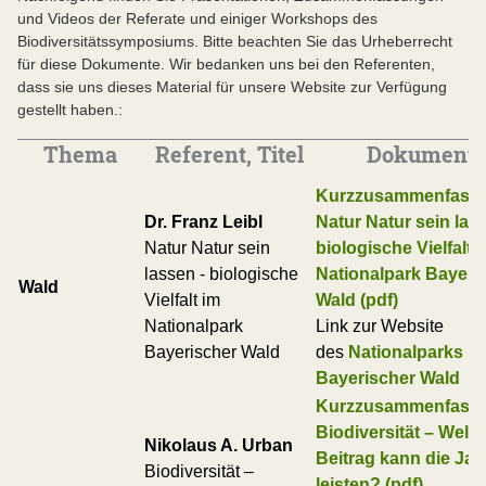
und Videos der Referate und einiger Workshops des
Biodiversitätssymposiums. Bitte beachten Sie das Urheberrecht
für diese Dokumente. Wir bedanken uns bei den Referenten,
dass sie uns dieses Material für unsere Website zur Verfügung
gestellt haben.:
Thema
Referent, Titel
Dokument
Kurzzusammenfass
Dr. Franz Leibl
Natur Natur sein las
Natur Natur sein
biologische Vielfalt 
lassen - biologische
Nationalpark Bayeri
Wald
Vielfalt im
Wald (pdf)
Nationalpark
Link zur Website
Bayerischer Wald
des
Nationalparks
Bayerischer Wald
Kurzzusammenfass
Biodiversität – Welc
Nikolaus A. Urban
Beitrag kann die Ja
Biodiversität –
leisten? (pdf)