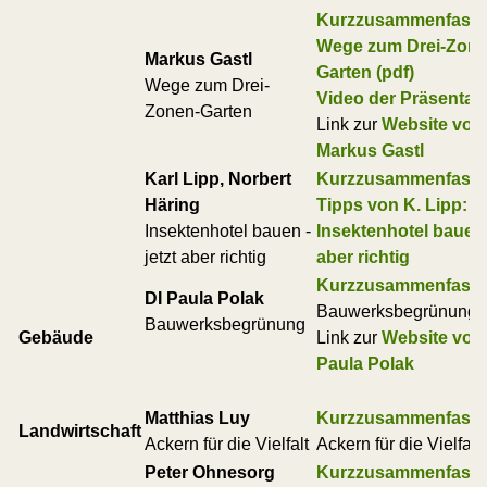
Kurzzusammenfass
Wege zum Drei-Zone
Markus Gastl
Garten (pdf)
Wege zum Drei-
Video der Präsentat
Zonen-Garten
Link zur
Website von
Markus Gastl
Karl Lipp, Norbert
Kurzzusammenfass
Häring
Tipps von K. Lipp:
Insektenhotel bauen -
Insektenhotel bauen -
jetzt aber richtig
aber richtig
Kurzzusammenfass
DI Paula Polak
Bauwerksbegrünung
Bauwerksbegrünung
Gebäude
Link zur
Website von
Paula Polak
Matthias Luy
Kurzzusammenfass
Landwirtschaft
Ackern für die Vielfalt
Ackern für die Vielfalt
Peter Ohnesorg
Kurzzusammenfass