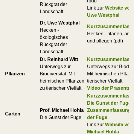
(pdf)
Rückgrat der
Link zur
Website von 
Landschaft
Uwe Westphal
Dr. Uwe Westphal
Kurzzusammenfass
Hecken -
Hecken - planen, anl
ökologisches
und pflegen (pdf)
Rückgrat der
Landschaft
Dr. Reinhard Witt
Kurzzusammenfass
Unterwegs zur
Unterwegs zur Biodiver
Pflanzen
Biodiversität: Mit
Mit heimischen Pflan
heimischen Pflanzen
tierischer Vielfalt
zu tierischer Vielfalt
Video der Präsentat
Kurzzusammenfass
Die Gunst der Fuge (
Prof. Michael Hohla
Zusammenfassung: 
Garten
Die Gunst der Fuge
der Fuge
Link zur
Website von 
Michael Hohla