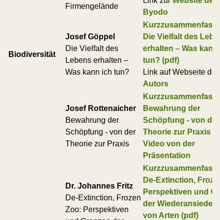
Link zur
Website der 
Firmengelände
Byodo
Kurzzusammenfass
Josef Göppel
Die Vielfalt des Leb
Die Vielfalt des
erhalten – Was kann 
Biodiversität
Lebens erhalten –
tun? (pdf)
Was kann ich tun?
Link auf Webseite des
Autors
Kurzzusammenfass
Josef Rottenaicher
Bewahrung der
Bewahrung der
Schöpfung - von der
Schöpfung - von der
Theorie zur Praxis (p
Theorie zur Praxis
Video von der
Präsentation
Kurzzusammenfass
De-Extinction, Froze
Dr. Johannes Fritz
Perspektiven und G
De-Extinction, Frozen
der Wiederansiedel
Zoo: Perspektiven
von Arten (pdf)