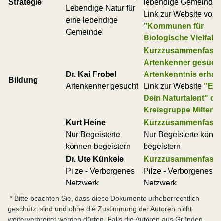
Strategie
lebendige Gemeinde
Lebendige Natur für
Link zur Website von
eine lebendige
"Kommunen für
Gemeinde
Biologische Vielfalt"
Kurzzusammenfass
Artenkenner gesuch
Dr. Kai Frobel
Artenkenntnis erhal
Bildung
Artenkenner gesucht
Link zur Website
"En
Dein Naturtalent" de
Kreisgruppe Miltenb
Kurt Heine
Kurzzusammenfass
Nur Begeisterte
Nur Begeisterte könn
können begeistern
begeistern
Dr. Ute Künkele
Kurzzusammenfass
Pilze - Verborgenes
Pilze - Verborgenes
Netzwerk
Netzwerk
* Bitte beachten Sie, dass diese Dokumente urheberrechtlich
geschützt sind und ohne die Zustimmung der Autoren nicht
weiterverbreitet werden dürfen. Falls die Autoren aus Gründen