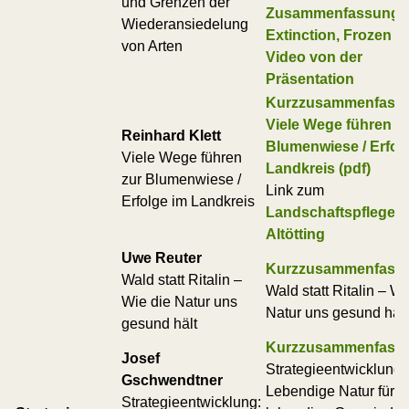
und Grenzen der
Zusammenfassung: 
Wiederansiedelung
Extinction, Frozen Z
von Arten
Video von der
Präsentation
Kurzzusammenfass
Viele Wege führen z
Reinhard Klett
Blumenwiese / Erfol
Viele Wege führen
Landkreis (pdf)
zur Blumenwiese /
Link zum
Erfolge im Landkreis
Landschaftspflegev
Altötting
Uwe Reuter
Kurzzusammenfass
Wald statt Ritalin –
Wald statt Ritalin – Wi
Wie die Natur uns
Natur uns gesund hält
gesund hält
Kurzzusammenfass
Josef
Strategieentwicklung:
Gschwendtner
Lebendige Natur für e
Strategieentwicklung: