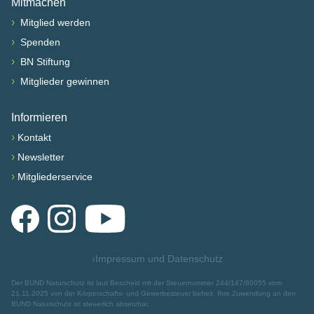
Mitmachen
›
Mitglied werden
›
Spenden
›
BN Stiftung
›
Mitglieder gewinnen
Informieren
›
Kontakt
›
Newsletter
›
Mitgliederservice
Facebook
Instagram
YouTube
›
Impressum und Datenschutz
Der BUND Naturschutz ist laut Bescheid mit der Steuernummer 244/147/80055 vom
21.11.2025 von der Körperschafts- und Gewerbesteuer befreit. Ihre Zuwendung an den
BUND Naturschutz ist steuerlich absetzbar.