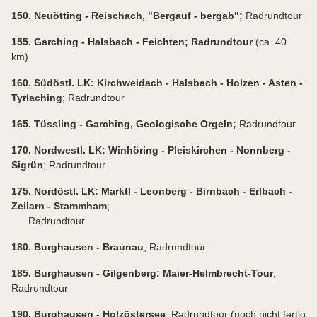
150. Neuötting - Reischach, "Bergauf - bergab";
Radrundtour
155. Garching - Halsbach - Feichten; Radrundtour
(ca. 40
km)
160. Südöstl. LK: Kirchweidach - Halsbach - Holzen - Asten -
Tyrlaching
; Radrundtour
165. Tüssling - Garching, Geologische Orgeln;
Radrundtour
170. Nordwestl. LK: Winhöring - Pleiskirchen - Nonnberg -
Sigrün
; Radrundtour
175. Nordöstl. LK: Marktl - Leonberg - Birnbach - Erlbach -
Zeilarn - Stammham
;
Radrundtour
180. Burghausen - Braunau
; Radrundtour
185. Burghausen - Gilgenberg: Maier-Helmbrecht-Tour
;
Radrundtour
190. Burghausen - Holzöstersee
, Radrundtour (noch nicht fertig