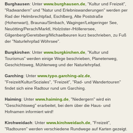
Burghausen
: Unter
www.burghausen.de
, "Kultur und Freizeit",
"Radwandern" und "Natur und Erlebniswanderungen" werden per
Rad der Helmbrechtpfad, Eschlberg, Alte Poststraße
(Hohenwart), Braunau/Simbach, Waginger/Leitgeringer See,
Neuötting/Perach/Marktl, Holzöster-/Höllerersee,
Gilgenberg/Geretsberg/Michaelbeuren kurz beschrieben, zu Fuß
der "Naturlehrpfad Wöhrsee".
Burgkirchen
: Unter
www.burgkirchen.de
, "Kultur und
Tourismus" werden einige Wege beschrieben, Planetenweg,
Geschichtsweg, Mühlenweg und der Naturlehrpfad.
Garching
: Unter
www.typo.garching-alz.de
,
"Freizeit/Kultur/Soziales", "Freizeit", "Rad- und Wandertouren"
findet sich eine Radtour rund um Garching.
Haiming
: Unter
www.haiming.de
, "Niedergern" wird ein
"Geschichtsweg" erarbeitet, bei dem über die Haus- und
Hofnamen informiert wird!
Kirchweidach
: Unter
www.kirchweidach.de
, "Freizeit",
"Radtouren" werden verschiedene Rundwege auf Karten gezeigt.