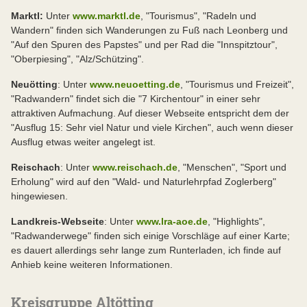
Marktl:
Unter
www.marktl.de
, "Tourismus", "Radeln und
Wandern" finden sich Wanderungen zu Fuß nach Leonberg und
"Auf den Spuren des Papstes" und per Rad die "Innspitztour",
"Oberpiesing", "Alz/Schützing".
Neuötting
: Unter
www.neuoetting.de
, "Tourismus und Freizeit",
"Radwandern" findet sich die "7 Kirchentour" in einer sehr
attraktiven Aufmachung. Auf dieser Webseite entspricht dem der
"Ausflug 15: Sehr viel Natur und viele Kirchen", auch wenn dieser
Ausflug etwas weiter angelegt ist.
Reischach
: Unter
www.reischach.de
, "Menschen", "Sport und
Erholung" wird auf den "Wald- und Naturlehrpfad Zoglerberg"
hingewiesen.
Landkreis-Webseite
: Unter
www.lra-aoe.de
, "Highlights",
"Radwanderwege" finden sich einige Vorschläge auf einer Karte;
es dauert allerdings sehr lange zum Runterladen, ich finde auf
Anhieb keine weiteren Informationen.
Kreisgruppe Altötting