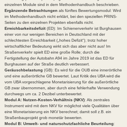
einzelnen Module sind in dem Methodenhandbuch beschrieben.
Ergänzende Betrachtungen
als fünftes Bewertungsmodul: Wird
im Methodenhandbuch nicht erklärt, bei den speziellen PRINS-
Seiten zu den einzelnen Projekten ebenfalls nicht.
Erreichbarkeitsdefizit
(ED): Im Schienenverkehr ist Burghausen
einer von nur wenigen Bereichen in Deutschland mit der
schlechtesten Erreichbarkeit („hohes Defizit“); trotz hoher
wirtschaftlicher Bedeutung wirkt sich das aber nicht aus! Im
Straßenverkehr spielt ED eine große Rolle; durch die
Fertigstellung der Autobahn A94 im Jahre 2019 ist das ED für
Burghausen auf der Straße deutlich verbessert.
Geräuschbelastung
(GB): Es wird für die OUB eine innerörtliche
und eine außerörtliche GB bewertet. Laut Kritik des UBA wird die
vom UBA vorgeschlagene Monetarisierung für die außerörtliche
GB zwar übernommen, aber durch eine fehlerhafte Verwendung
durchwegs um ca. 2 Dezibel unterbewertet.
Modul A: Nutzen-Kosten-Verhältnis (NKV)
: Als zentrales
Instrument wird mit dem NKV für möglichst viele Qualitäten über
eine Monetarisierung ein NKV berechnet; damit soll z.B. ein
Straßenbauprojekt grob monetär bewerten.
Modul B: Umwelt- und naturschutzfachliche Beurteilung
: