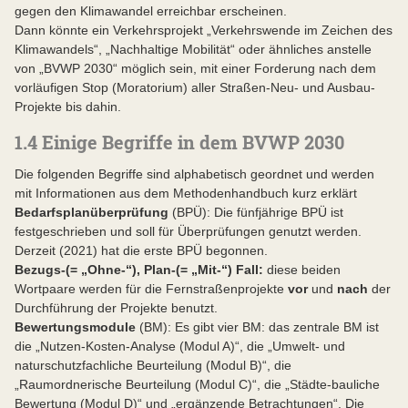
gegen den Klimawandel erreichbar erscheinen.
Dann könnte ein Verkehrsprojekt „Verkehrswende im Zeichen des
Klimawandels“, „Nachhaltige Mobilität“ oder ähnliches anstelle
von „BVWP 2030“ möglich sein, mit einer Forderung nach dem
vorläufigen Stop (Moratorium) aller Straßen-Neu- und Ausbau-
Projekte bis dahin.
1.4 Einige Begriffe in dem BVWP 2030
Die folgenden Begriffe sind alphabetisch geordnet und werden
mit Informationen aus dem Methodenhandbuch kurz erklärt
Bedarfsplanüberprüfung
(BPÜ): Die fünfjährige BPÜ ist
festgeschrieben und soll für Überprüfungen genutzt werden.
Derzeit (2021) hat die erste BPÜ begonnen.
Bezugs-(= „Ohne-“), Plan-(= „Mit-“) Fall:
diese beiden
Wortpaare werden für die Fernstraßenprojekte
vor
und
nach
der
Durchführung der Projekte benutzt.
Bewertungsmodule
(BM): Es gibt vier BM: das zentrale BM ist
die „Nutzen-Kosten-Analyse (Modul A)“, die „Umwelt- und
naturschutzfachliche Beurteilung (Modul B)“, die
„Raumordnerische Beurteilung (Modul C)“, die „Städte-bauliche
Bewertung (Modul D)“ und „ergänzende Betrachtungen“. Die