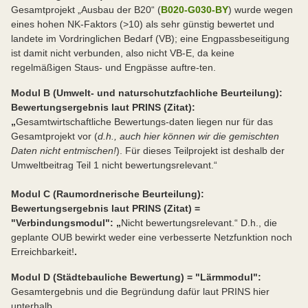
Gesamtprojekt „Ausbau der B20“ (
B020-G030-BY
) wurde wegen
eines hohen NK-Faktors (>10) als sehr günstig bewertet und
landete im Vordringlichen Bedarf (VB); eine Engpassbeseitigung
ist damit nicht verbunden, also nicht VB-E, da keine
regelmäßigen Staus- und Engpässe auftre-ten.
Modul B (
Umwelt- und naturschutzfachliche Beurteilung):
Bewertungsergebnis laut PRINS (Zitat):
„
Gesamtwirtschaftliche Bewertungs-daten liegen nur für das
Gesamtprojekt vor (
d.h., auch hier können wir die gemischten
Daten nicht entmischen!
). Für dieses Teilprojekt ist deshalb der
Umweltbeitrag Teil 1 nicht bewertungsrelevant.“
Modul C (Raumordnerische Beurteilung):
Bewertungsergebnis laut PRINS (Zitat) =
"Verbindungsmodul": „
Nicht bewertungsrelevant.“ D.h., die
geplante OUB bewirkt weder eine verbesserte Netzfunktion noch
Erreichbarkeit!
.
Modul D (
Städtebauliche Bewertung
) = "Lärmmodul":
Gesamtergebnis und die Begründung dafür laut PRINS hier
unterhalb.