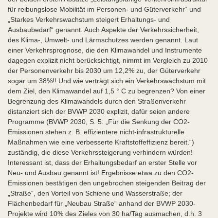
für reibungslose Mobilität im Personen- und Güterverkehr“ und
„Starkes Verkehrswachstum steigert Erhaltungs- und
Ausbaubedarf“ genannt. Auch Aspekte der Verkehrssicherheit,
des Klima-, Umwelt- und Lärmschutzes werden genannt. Laut
einer Verkehrsprognose, die den Klimawandel und Instrumente
dagegen explizit nicht berücksichtigt, nimmt im Vergleich zu 2010
der Personenverkehr bis 2030 um 12,2% zu, der Güterverkehr
sogar um 38%!! Und wie verträgt sich ein Verkehrswachstum mit
dem Ziel, den Klimawandel auf 1,5 ° C zu begrenzen? Von einer
Begrenzung des Klimawandels durch den Straßenverkehr
distanziert sich der BVWP 2030 explizit, dafür seien andere
Programme (BVWP 2030, S. 5: „Für die Senkung der CO2-
Emissionen stehen z. B. effizientere nicht-infrastrukturelle
Maßnahmen wie eine verbesserte Kraftstoffeffizienz bereit.“)
zuständig, die diese Verkehrssteigerung verhindern würden!
Interessant ist, dass der Erhaltungsbedarf an erster Stelle vor
Neu- und Ausbau genannt ist! Ergebnisse etwa zu den CO2-
Emissionen bestätigen den ungebrochen steigenden Beitrag der
„Straße“, den Vorteil von Schiene und Wasserstraße; der
Flächenbedarf für „Neubau Straße“ anhand der BVWP 2030-
Projekte wird 10% des Zieles von 30 ha/Tag ausmachen, d.h. 3