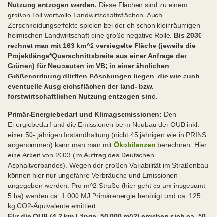
Nutzung entzogen werden.
Diese Flächen sind zu einem
großen Teil wertvolle Landwirtschaftsflächen. Auch
Zerschneidungseffekte spielen bei der eh schon kleinräumigen
heimischen Landwirtschaft eine große negative Rolle.
Bis 2030
rechnet man mit 163 km^2 versiegelte Fläche (jeweils die
Projektlänge*Querschnittsbreite aus einer Anfrage der
Grünen) für Neubauten im VB; in einer ähnlichen
Größenordnung dürften Böschungen liegen, die wie auch
eventuelle Ausgleichsflächen der land- bzw.
forstwirtschaftlichen Nutzung entzogen sind.
Primär-Energiebedarf und Klimagsemissionen:
Den
Energiebedarf und die Emissionen beim Neubau der OUB inkl.
einer 50- jährigen Instandhaltung (nicht 45 jährigen wie in PRINS
angenommen) kann man man mit
Ökobilanzen
berechnen. Hier
eine Arbeit von 2003 (im Auftrag des Deutschen
Asphaltverbandes). Wegen der großen Variabilität im Straßenbau
können hier nur ungefähre Verbräuche und Emissionen
angegeben werden. Pro m^2 Straße (hier geht es um insgesamt
5 ha) werden ca. 1 000 MJ Primärenergie benötigt und ca. 125
kg CO2-Äquivalente emittiert.
Für die OUB (4.2 km Länge, 50 000 m^2) ergeben sich ca. 50