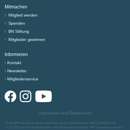
Mitmachen
›
Mitglied werden
›
Spenden
›
BN Stiftung
›
Mitglieder gewinnen
Informieren
›
Kontakt
›
Newsletter
›
Mitgliederservice
Facebook
Instagram
YouTube
›
Impressum und Datenschutz
Der BUND Naturschutz ist laut Bescheid mit der Steuernummer 244/147/80055 vom
21.11.2025 von der Körperschafts- und Gewerbesteuer befreit. Ihre Zuwendung an den