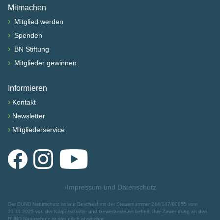
Mitmachen
›
Mitglied werden
›
Spenden
›
BN Stiftung
›
Mitglieder gewinnen
Informieren
›
Kontakt
›
Newsletter
›
Mitgliederservice
Facebook
Instagram
YouTube
›
Impressum und Datenschutz
Der BUND Naturschutz ist laut Bescheid mit der Steuernummer 244/147/80055 vom
21.11.2025 von der Körperschafts- und Gewerbesteuer befreit. Ihre Zuwendung an den
BUND Naturschutz ist steuerlich absetzbar.