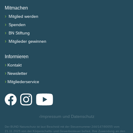
Mitmachen
›
Mitglied werden
›
Spenden
›
BN Stiftung
›
Mitglieder gewinnen
Informieren
›
Kontakt
›
Newsletter
›
Mitgliederservice
Facebook
Instagram
YouTube
›
Impressum und Datenschutz
Der BUND Naturschutz ist laut Bescheid mit der Steuernummer 244/147/80055 vom
21.11.2025 von der Körperschafts- und Gewerbesteuer befreit. Ihre Zuwendung an den