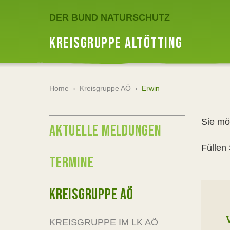
DER BUND NATURSCHUTZ
KREISGRUPPE ALTÖTTING
Home
›
Kreisgruppe AÖ
›
Erwin
Sie mö
AKTUELLE MELDUNGEN
Füllen
TERMINE
KREISGRUPPE AÖ
KREISGRUPPE IM LK AÖ