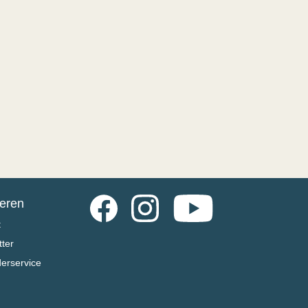
Facebook
Instagram
YouTube
ieren
t
ter
derservice