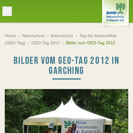
Home
›
Naturschutz
›
Artenschutz
›
Tag der Artenvielfalt
(GEO-Tag)
›
GEO-Tag 2012
›
Bilder zum GEO-Tag 2012
BILDER VOM GEO-TAG 2012 IN
GARCHING