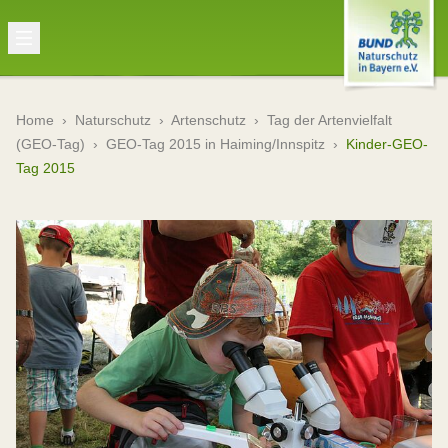
Home
›
Naturschutz
›
Artenschutz
›
Tag der Artenvielfalt
(GEO-Tag)
›
GEO-Tag 2015 in Haiming/Innspitz
›
Kinder-GEO-
Tag 2015