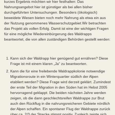
kurzes Ergebnis möchten wir hier festhalten: Das
Nahrungsangebot hier ist günstiger als bei allen bisher
durchgeführten Untersuchungen. Besonders (ökologisch)
beweidete Wiesen bieten noch mehr Nahrung als etwa ein aus
der Nutzung genommenes Wasserschutzgebiet.Wir betrachten
das Projekt als vollen Erfolg. Damit ist eine der wichtigen Fragen
für eine mögliche Wiedereinbürgerung des Waldrapps
beantwortet, die von allen zuständigen Behörden gestellt werden:
Kann sich der Waldrapp hier genügend gut ernähren? Diese
Frage ist mit einem klaren „Ja“ zu beantworten.
Kann die für eine freilebende Waldrappkolonie notwendige
Migrationsroute in ein Winterquartier südlich der Alpen
etabliert werden? Diese Frage wird derzeit geklärt. Zumindest
der erste Teil der Migration in den Süden hat im Hebst 2005
hervorragend geklappt. Die beiden nächsten Jahre werden
zeigen, ob die dann geschlechtsreifen Waldrappe zur Brut
auch den Rückflug in die nahrungsreicheren Gebiete nördlich
der Alpen schaffen. Ein spontaner Flug der Waldrappe zurück
über ca. 2/3 der Strecke stimmt positiv. Zugleich zeigte sich,