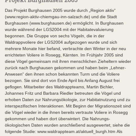
Das Projekt Burghausen 2005 wurde durch „Region aktiv“
(www.region-aktiv-chiemgau-inn-salzach.de) und die Stadt
Burghausen (www.burghausen.de) ermöglicht. In Burghausen
wurde während der LGS2004 mit der Habitatevaluierung
begonnen. Die Gruppe von sechs Vögeln, die in der
Waldrappvoliere der LGS2004 aufgezogen wurde und sich
mehrere Monate hier befand, verbrachte den Winter in der neu
errichteten Voliere in Rosegg, Kärnten. Im Frühjahr 2005 sind
diese Vögel gemeinsam mit ihren menschlichen Zieheltern wieder
zurück nach Burghausen gekommen und haben beim „Lehner-
Anwesen“ den ihnen schon bekannten Turm und die Voliere
bezogen. Sie sind dort von Ende April bis Anfang August frei
geflogen. Mitarbeiter des Waldrappteams, Martin Bichler,
Johannes Fritz und Barbara Riedler betreuten die Vögel und
erhoben Daten zur Nahrungsökologie, zur Habitatnutzung und zu
interspezifischen Interaktionen. Mit Beginn der Migrationszeit sind
die Vögel wieder in die ihnen bereits vertraute Voliere in Rosegg
gekommen und haben dort überwintert. Die Nahrungs-
ökologischen Daten wurden anschließend ausgewertet, siehe die
folgende Studie: www.waldrappteam.at/aktuell_burgh.htm Als