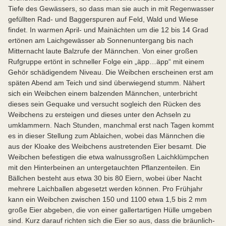
Tiefe des Gewässers, so dass man sie auch in mit Regenwasser
gefüllten Rad- und Baggerspuren auf Feld, Wald und Wiese
findet. In warmen April- und Mainächten um die 12 bis 14 Grad
ertönen am Laichgewässer ab Sonnenuntergang bis nach
Mitternacht laute Balzrufe der Männchen. Von einer großen
Rufgruppe ertönt in schneller Folge ein „äpp…äpp“ mit einem
Gehör schädigendem Niveau. Die Weibchen erscheinen erst am
späten Abend am Teich und sind überwiegend stumm. Nähert
sich ein Weibchen einem balzenden Männchen, unterbricht
dieses sein Gequake und versucht sogleich den Rücken des
Weibchens zu ersteigen und dieses unter den Achseln zu
umklammern. Nach Stunden, manchmal erst nach Tagen kommt
es in dieser Stellung zum Ablaichen, wobei das Männchen die
aus der Kloake des Weibchens austretenden Eier besamt. Die
Weibchen befestigen die etwa walnussgroßen Laichklümpchen
mit den Hinterbeinen an untergetauchten Pflanzenteilen. Ein
Bällchen besteht aus etwa 30 bis 80 Eiern, wobei über Nacht
mehrere Laichballen abgesetzt werden können. Pro Frühjahr
kann ein Weibchen zwischen 150 und 1100 etwa 1,5 bis 2 mm
große Eier abgeben, die von einer gallertartigen Hülle umgeben
sind. Kurz darauf richten sich die Eier so aus, dass die bräunlich-