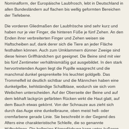
Nominalform, der Europäische Laubfrosch, lebt in Deutschland in
allen Bundesländern auf flachen bis wellig geformten Bereichen
der Tiefebene.
Die vorderen Gliedmaßen der Laubfrösche sind sehr kurz und
haben nur je vier Finger, die hinteren Füße je fünf Zehen. An den
Enden ihrer verbreiterten Finger und Zehen weisen sie
Haftscheiben auf, dank derer sich die Tiere an jeder Fläche
festhalten können. Auch zum Umklammern dünner Zweige sind
diese feinen Griffhändchen gut geeignet. Die Beine sind mit vier
bis fünf Zentimeter verhältnismäßig gut ausgebildet. In den stark
hervortretenden Augen liegt die Pupille waagrecht und die
manchmal dunkel gesprenkelte Iris leuchtet goldgelb. Das
Trommelfell ist deutlich sichtbar und die Männchen haben eine
dunkelgelbe, kehlständige Schallblase, wodurch sie sich vom
Weibchen unterscheiden. Auf der Oberseite der Beine und auf
dem lebhaft lackgrün gefärbten Rücken wirkt die Haut glatt, auf
dem Bauch etwas gekörnt. Von der Schnauze aus zieht sich
durch das Auge eine dunkelbraune, oben meist hell- oder
cremfarbene gerade Linie. Sie beschreibt in der Gegend des
Afters eine charakteristische Schleife, die so genannte
Hüftschlinge. Die hellgrüne Körperfärbung kann unter äußeren