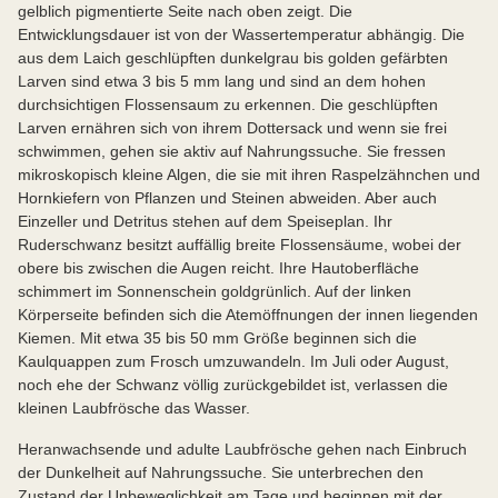
gelblich pigmentierte Seite nach oben zeigt. Die
Entwicklungsdauer ist von der Wassertemperatur abhängig. Die
aus dem Laich geschlüpften dunkelgrau bis golden gefärbten
Larven sind etwa 3 bis 5 mm lang und sind an dem hohen
durchsichtigen Flossensaum zu erkennen. Die geschlüpften
Larven ernähren sich von ihrem Dottersack und wenn sie frei
schwimmen, gehen sie aktiv auf Nahrungssuche. Sie fressen
mikroskopisch kleine Algen, die sie mit ihren Raspelzähnchen und
Hornkiefern von Pflanzen und Steinen abweiden. Aber auch
Einzeller und Detritus stehen auf dem Speiseplan. Ihr
Ruderschwanz besitzt auffällig breite Flossensäume, wobei der
obere bis zwischen die Augen reicht. Ihre Hautoberfläche
schimmert im Sonnenschein goldgrünlich. Auf der linken
Körperseite befinden sich die Atemöffnungen der innen liegenden
Kiemen. Mit etwa 35 bis 50 mm Größe beginnen sich die
Kaulquappen zum Frosch umzuwandeln. Im Juli oder August,
noch ehe der Schwanz völlig zurückgebildet ist, verlassen die
kleinen Laubfrösche das Wasser.
Heranwachsende und adulte Laubfrösche gehen nach Einbruch
der Dunkelheit auf Nahrungssuche. Sie unterbrechen den
Zustand der Unbeweglichkeit am Tage und beginnen mit der