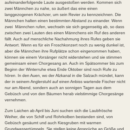
aufeinanderfolgende Laute ausgestoßen werden. Kommen sich
zwei Männchen zu nahe, so äußert das eine einen
langgezogenen Krächzer, um sein Revier zu kennzeichnen. Die
Männchen halten einen bestimmten Abstand zu einander. Wenn
zwei Männchen rufen, wechseln sie sich gegenseitig ab, so dass
zwischen zwei Lauten des einen Männchens ein Ruf des anderen
fällt. Auch auf menschliche Nachahmung ihres Rufes geben sie
Antwort. Wenn es für ein Froschkonzert noch zu wenig dunkel ist,
aber die Männchen ihre Rufplätze schon eingenommen haben,
können sie einem Vorsänger nicht widerstehen und sie stimmen
gemeinsam einen Chorgesang an. Auch im Spätsommer bis zum
Beginn der Winterruhe etwa Ende Oktober sind noch Rufe zu
hören. In den Auen, wo der Alzkanal in die Salzach mündet, kann
der in seinem Anglerstuhl auf einen Anbiss wartende Fischer nicht
nur am Abend, sondern auch an sonnigen Tagen aus dem
Gebüsch und von den Bäumen herab vielstimmige Chorgesänge
vernehmen.
Zum Laichen ab April bis Juni suchen sich die Laubfrösche
Weiher, die von Schilf und Rohrkolben bestanden sind, von
Gebüsch gesäumt und auch Kiesgruben mit warmen
Grundwassertümpeln. Sie stellen keine Ansprüche an Größe und