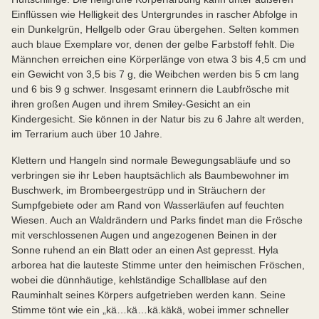
Einflüssen wie Helligkeit des Untergrundes in rascher Abfolge in
ein Dunkelgrün, Hellgelb oder Grau übergehen. Selten kommen
auch blaue Exemplare vor, denen der gelbe Farbstoff fehlt. Die
Männchen erreichen eine Körperlänge von etwa 3 bis 4,5 cm und
ein Gewicht von 3,5 bis 7 g, die Weibchen werden bis 5 cm lang
und 6 bis 9 g schwer. Insgesamt erinnern die Laubfrösche mit
ihren großen Augen und ihrem Smiley-Gesicht an ein
Kindergesicht. Sie können in der Natur bis zu 6 Jahre alt werden,
im Terrarium auch über 10 Jahre.
Klettern und Hangeln sind normale Bewegungsabläufe und so
verbringen sie ihr Leben hauptsächlich als Baumbewohner im
Buschwerk, im Brombeergestrüpp und in Sträuchern der
Sumpfgebiete oder am Rand von Wasserläufen auf feuchten
Wiesen. Auch an Waldrändern und Parks findet man die Frösche
mit verschlossenen Augen und angezogenen Beinen in der
Sonne ruhend an ein Blatt oder an einen Ast gepresst. Hyla
arborea hat die lauteste Stimme unter den heimischen Fröschen,
wobei die dünnhäutige, kehlständige Schallblase auf den
Rauminhalt seines Körpers aufgetrieben werden kann. Seine
Stimme tönt wie ein „kä…kä…kä.käkä, wobei immer schneller