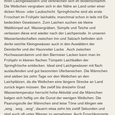
ihren Laichgewässern und verkriechen sich im Bodenschlamm.
Die Weibchen vergraben sich in der Nähe an Land unter einer
dicken Moos- oder Laubschicht. Springfrösche sind als erste
Froschart im Frühjahr laichaktiv, manchmal schon in teils mit Eis
bedeckten Gewässern. Zum Laichen suchen sie kleine
Waldtümpel auf, Wassergräben, Sümpfe und Teiche und
verlassen diese erst wieder nach der Laichperiode. In unseren
Wasserlandschaften zwischen Inn und Salzach befinden sich
derlei seichte Kleingewässer auch in den Auwäldern der
Deindorfer und der Haunreiter Lacke . Auch zwischen
Hochwasserdamm und den Biermeier Lacken kann man im
Frühjahr in kleinen flachen Tümpeln Laichballen der
Springfrösche entdecken. Ideal sind Laichgewässer mit flach
auslaufenden und gut besonnten Uferbereichen. Die Männchen
sind sieben bis zehn Tage vor den Weibchen an den
Laichplätzen, da die Weibchen eine längere Strecke an Land
zurück legen müssen. Bei zwölf bis dreizehn Grad
Wassertemperatur herrscht hohe Aktivität und die Männchen
balgen sich heftig um die Gunst der wenigen Weibchen. Die
Paarungsrufe der Männchen sind leise Töne und klingen wie
„wog…wog…wog“, dauern etwa zehn bis zwölf Sekunden und
sind auch oft unter Wasser zu vernehmen. Auch Froschkonzerte