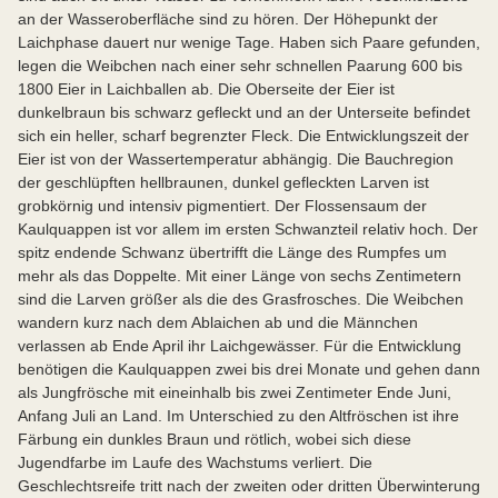
an der Wasseroberfläche sind zu hören. Der Höhepunkt der
Laichphase dauert nur wenige Tage. Haben sich Paare gefunden,
legen die Weibchen nach einer sehr schnellen Paarung 600 bis
1800 Eier in Laichballen ab. Die Oberseite der Eier ist
dunkelbraun bis schwarz gefleckt und an der Unterseite befindet
sich ein heller, scharf begrenzter Fleck. Die Entwicklungszeit der
Eier ist von der Wassertemperatur abhängig. Die Bauchregion
der geschlüpften hellbraunen, dunkel gefleckten Larven ist
grobkörnig und intensiv pigmentiert. Der Flossensaum der
Kaulquappen ist vor allem im ersten Schwanzteil relativ hoch. Der
spitz endende Schwanz übertrifft die Länge des Rumpfes um
mehr als das Doppelte. Mit einer Länge von sechs Zentimetern
sind die Larven größer als die des Grasfrosches. Die Weibchen
wandern kurz nach dem Ablaichen ab und die Männchen
verlassen ab Ende April ihr Laichgewässer. Für die Entwicklung
benötigen die Kaulquappen zwei bis drei Monate und gehen dann
als Jungfrösche mit eineinhalb bis zwei Zentimeter Ende Juni,
Anfang Juli an Land. Im Unterschied zu den Altfröschen ist ihre
Färbung ein dunkles Braun und rötlich, wobei sich diese
Jugendfarbe im Laufe des Wachstums verliert. Die
Geschlechtsreife tritt nach der zweiten oder dritten Überwinterung