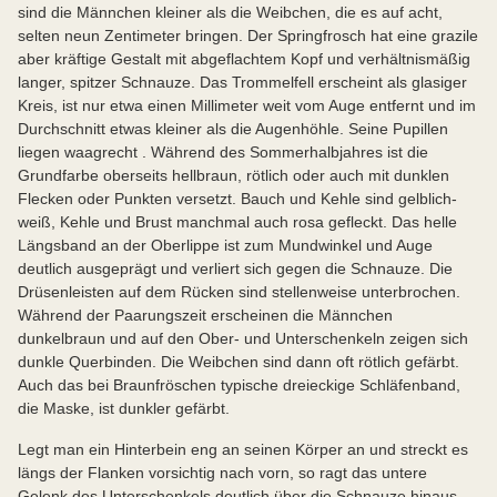
sind die Männchen kleiner als die Weibchen, die es auf acht,
selten neun Zentimeter bringen. Der Springfrosch hat eine grazile
aber kräftige Gestalt mit abgeflachtem Kopf und verhältnismäßig
langer, spitzer Schnauze. Das Trommelfell erscheint als glasiger
Kreis, ist nur etwa einen Millimeter weit vom Auge entfernt und im
Durchschnitt etwas kleiner als die Augenhöhle. Seine Pupillen
liegen waagrecht . Während des Sommerhalbjahres ist die
Grundfarbe oberseits hellbraun, rötlich oder auch mit dunklen
Flecken oder Punkten versetzt. Bauch und Kehle sind gelblich-
weiß, Kehle und Brust manchmal auch rosa gefleckt. Das helle
Längsband an der Oberlippe ist zum Mundwinkel und Auge
deutlich ausgeprägt und verliert sich gegen die Schnauze. Die
Drüsenleisten auf dem Rücken sind stellenweise unterbrochen.
Während der Paarungszeit erscheinen die Männchen
dunkelbraun und auf den Ober- und Unterschenkeln zeigen sich
dunkle Querbinden. Die Weibchen sind dann oft rötlich gefärbt.
Auch das bei Braunfröschen typische dreieckige Schläfenband,
die Maske, ist dunkler gefärbt.
Legt man ein Hinterbein eng an seinen Körper an und streckt es
längs der Flanken vorsichtig nach vorn, so ragt das untere
Gelenk des Unterschenkels deutlich über die Schnauze hinaus.