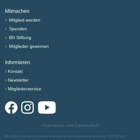
Nach oben scrollen
Mitmachen
›
Mitglied werden
›
Spenden
›
BN Stiftung
›
Mitglieder gewinnen
Informieren
›
Kontakt
›
Newsletter
›
Mitgliederservice
Facebook
Instagram
YouTube
›
Impressum und Datenschutz
Der BUND Naturschutz ist laut Bescheid mit der Steuernummer 244/147/80055 vom