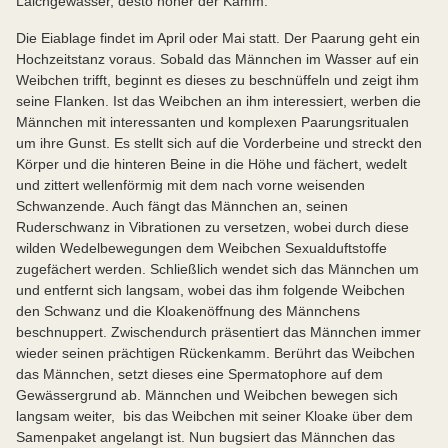
Laichgewässer, desto höher der Kamm.
Die Eiablage findet im April oder Mai statt. Der Paarung geht ein
Hochzeitstanz voraus. Sobald das Männchen im Wasser auf ein
Weibchen trifft, beginnt es dieses zu beschnüffeln und zeigt ihm
seine Flanken. Ist das Weibchen an ihm interessiert, werben die
Männchen mit interessanten und komplexen Paarungsritualen
um ihre Gunst. Es stellt sich auf die Vorderbeine und streckt den
Körper und die hinteren Beine in die Höhe und fächert, wedelt
und zittert wellenförmig mit dem nach vorne weisenden
Schwanzende. Auch fängt das Männchen an, seinen
Ruderschwanz in Vibrationen zu versetzen, wobei durch diese
wilden Wedelbewegungen dem Weibchen Sexualduftstoffe
zugefächert werden. Schließlich wendet sich das Männchen um
und entfernt sich langsam, wobei das ihm folgende Weibchen
den Schwanz und die Kloakenöffnung des Männchens
beschnuppert. Zwischendurch präsentiert das Männchen immer
wieder seinen prächtigen Rückenkamm. Berührt das Weibchen
das Männchen, setzt dieses eine Spermatophore auf dem
Gewässergrund ab. Männchen und Weibchen bewegen sich
langsam weiter, bis das Weibchen mit seiner Kloake über dem
Samenpaket angelangt ist. Nun bugsiert das Männchen das