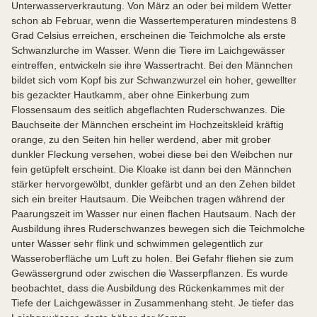
Unterwasserverkrautung. Von März an oder bei mildem Wetter
schon ab Februar, wenn die Wassertemperaturen mindestens 8
Grad Celsius erreichen, erscheinen die Teichmolche als erste
Schwanzlurche im Wasser. Wenn die Tiere im Laichgewässer
eintreffen, entwickeln sie ihre Wassertracht. Bei den Männchen
bildet sich vom Kopf bis zur Schwanzwurzel ein hoher, gewellter
bis gezackter Hautkamm, aber ohne Einkerbung zum
Flossensaum des seitlich abgeflachten Ruderschwanzes. Die
Bauchseite der Männchen erscheint im Hochzeitskleid kräftig
orange, zu den Seiten hin heller werdend, aber mit grober
dunkler Fleckung versehen, wobei diese bei den Weibchen nur
fein getüpfelt erscheint. Die Kloake ist dann bei den Männchen
stärker hervorgewölbt, dunkler gefärbt und an den Zehen bildet
sich ein breiter Hautsaum. Die Weibchen tragen während der
Paarungszeit im Wasser nur einen flachen Hautsaum. Nach der
Ausbildung ihres Ruderschwanzes bewegen sich die Teichmolche
unter Wasser sehr flink und schwimmen gelegentlich zur
Wasseroberfläche um Luft zu holen. Bei Gefahr fliehen sie zum
Gewässergrund oder zwischen die Wasserpflanzen. Es wurde
beobachtet, dass die Ausbildung des Rückenkammes mit der
Tiefe der Laichgewässer in Zusammenhang steht. Je tiefer das