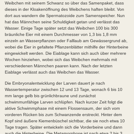
Weibchen mit seinem Schwanz so über das Samenpaket, dass
dieses in der Kloakenöffnung des Weibchens haften bleibt. Von
dort aus wandern die Spermatozoide zum Samenspeicher. Nun
hat das Männchen seine Schuldigkeit getan und verlässt das
Wasser. Einige Tage später setzt das Weibchen 100 bis 300
bräunliche Eier mit einem Durchmesser von 1,3 bis 1,8 mm
einzeln an Wasserpflanzen oder Falllaub am Gewässergrund ab,
wobei die Eier in gefaltete Pflanzenblätter mithilfe der Hinterbeine
eingewickelt werden. Die Eiablage kann sich auch über mehrere
Wochen hinziehen, wobei sich das Weibchen mehrmals mit
verschiedenen Männchen paaren kann. Nach der letzten
Eiablage verlässt auch das Weibchen das Wasser.
Die Embryonalentwicklung der Larven dauert je nach
Wassertemperatur zwischen 12 und 13 Tage, wonach 6 bis 10
mm lange gelb bis grünlichbraune und zunächst
schwimmunfähige Larven schlüpfen. Nach kurzer Zeit folgt die
aktive Schwimmphase mit einem Flossensaum, der sich vom
vorderen Rücken bis zum Schwanzende erstreckt. Hinter dem
Kopf sind äußere Kiemenbüschel sichtbar, die sie noch etwa 10
Tage tragen. Später entwickeln sich die Vorderbeine und dann
auch die Hinterbeine. Die Metamorphose ist nach etwa 2 bis 3