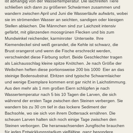
ist abhängig von der Wassertemperatur. Die laichreifen Tiere
schließen sich dann zu größeren Schwärmen zusammen und
wandern zwischen April und Juni die Wasserläufe aufwärts, wobei
sie im strömenden Wasser an seichten, sandigen oder kiesigen
Stellen ablaichen. Die Männchen sind zur Laichzeit intensiv
gefärbt, mit glänzenden moosgrünen Flecken und bis zum
Mundwinkel reichender, karminroter Unterseite. Ihre
Kiemendeckel sind weiß gerandet, die Kehle ist schwarz, die
Brust orangerot und wenn die Fische erschreckt werden,
verschwindet diese Färbung sofort. Beide Geschlechter tragen
als Laichausschlag kleine spitze Knötchen. Je nach Größe der
Weibchen heften diese portionsweise 200 bis 1000 Eier an das
steinige Bodensubstrat. Elritzen sind typische Schwarmlaicher
und wenige Exemplare kommen erst gar nicht in Laichstimmung.
Aus den mehr als 1 mm großen Eiern schlüpfen je nach
Wassertemperatur nach 5 bis 10 Tagen die Larven, die sich
während der ersten Tage zwischen den Steinen verbergen. Sie
wandern bis zu 30 cm tief in das lockere Sediment der
Bachsohle, wo sie sich von ihrem Dottersack ernähren. Die
scheuen Larven halten sich noch einige Tage zwischen den
Steinen verborgen. Die heranwachsenden Jungfische brauchen
für jedes Entwicklungsstadium vielfältige, ganz besondere