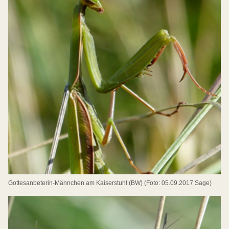
Gottesanbeterin-Männchen am Kaiserstuhl (BW) (Foto: 05.09.2017 Sage)