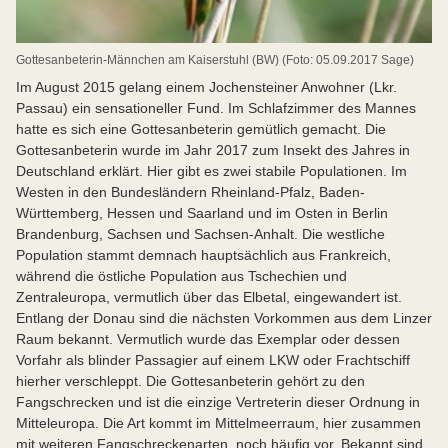
Gottesanbeterin-Männchen am Kaiserstuhl (BW) (Foto: 05.09.2017 Sage)
Im August 2015 gelang einem Jochensteiner Anwohner (Lkr.
Passau) ein sensationeller Fund. Im Schlafzimmer des Mannes
hatte es sich eine Gottesanbeterin gemütlich gemacht. Die
Gottesanbeterin wurde im Jahr 2017 zum Insekt des Jahres in
Deutschland erklärt. Hier gibt es zwei stabile Populationen. Im
Westen in den Bundesländern Rheinland-Pfalz, Baden-
Württemberg, Hessen und Saarland und im Osten in Berlin
Brandenburg, Sachsen und Sachsen-Anhalt. Die westliche
Population stammt demnach hauptsächlich aus Frankreich,
während die östliche Population aus Tschechien und
Zentraleuropa, vermutlich über das Elbetal, eingewandert ist.
Entlang der Donau sind die nächsten Vorkommen aus dem Linzer
Raum bekannt. Vermutlich wurde das Exemplar oder dessen
Vorfahr als blinder Passagier auf einem LKW oder Frachtschiff
hierher verschleppt. Die Gottesanbeterin gehört zu den
Fangschrecken und ist die einzige Vertreterin dieser Ordnung in
Mitteleuropa. Die Art kommt im Mittelmeerraum, hier zusammen
mit weiteren Fangschreckenarten, noch häufig vor. Bekannt sind