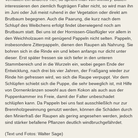
interessieren den ziemlich flugträgen Falter nicht, so wird man ihn
im Juni oder Juli meist ruhend in der Vegetation oder direkt am
Brutbaum begegnen. Auch die Paarung, die kurz nach dem
Schlupf des Weibchens erfolgt findet überwiegend noch am
Brutbaum statt. Bei uns ist der Hornissen-Glasflügler vor allem in
den Weichholzauen mit genügend Pappeln nicht selten. Pappeln,
insbesondere Zitterpappeln, dienen den Raupen als Nahrung. Sie
bohren sich in die Rinde ein und leben anfangs nur dicht unter
dieser. Erst später fressen sie sich tiefer in den unteren
Stammbereich und in die Wurzeln ein, wobei gegen Ende der
Entwicklung, nach drei bis vier Jahren, der Fraßgang wieder zur
Rinde hin gefressen wird, wo sich die Raupe verpuppt. Vor dem
Schlüpfen schiebt sich die Puppe, die sehr beweglich ist, mit Hilfe
von Dornenkränzen sowohl aus dem Kokon als auch aus der
Puppenkammer ins Freie, damit der Falter unbeschadet
schlüpfen kann. Da Pappeln bei uns fast ausschließlich nur zur
Brennholzgewinnung genutzt werden, können die Schäden durch
den Minierfraß der Raupen als gering angesehen werden, jedoch
sind stärker befallene Pflanzen deutlich windbruchgefährdet.
(Text und Fotos: Walter Sage)