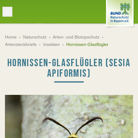
Home
›
Naturschutz
›
Arten- und Biotopschutz
›
Artensteckbriefe
›
Insekten
›
Hornissen-Glasflügler
HORNISSEN-GLASFLÜGLER (SESIA
APIFORMIS)