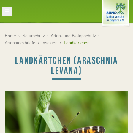
Home
›
Naturschutz
›
Arten- und Biotopschutz
›
Artensteckbriefe
›
Insekten
›
Landkärtchen
LANDKÄRTCHEN (ARASCHNIA
LEVANA)