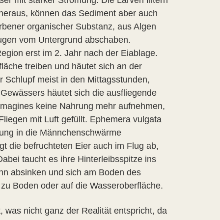
 mit starker Strömung. Die Larven filtern
heraus, können das Sediment aber auch
rbener organischer Substanz, aus Algen
zeugen vom Untergrund abschaben.
egion erst im 2. Jahr nach der Eiablage.
läche treiben und häutet sich an der
er Schlupf meist in den Mittagsstunden,
s Gewässers häutet sich die ausfliegende
e Imagines keine Nahrung mehr aufnehmen,
iegen mit Luft gefüllt. Ephemera vulgata
rung in die Männchenschwärme
gt die befruchteten Eier auch im Flug ab,
bei taucht es ihre Hinterleibsspitze ins
ann absinken und sich am Boden des
t zu Boden oder auf die Wasseroberfläche.
was nicht ganz der Realität entspricht, da