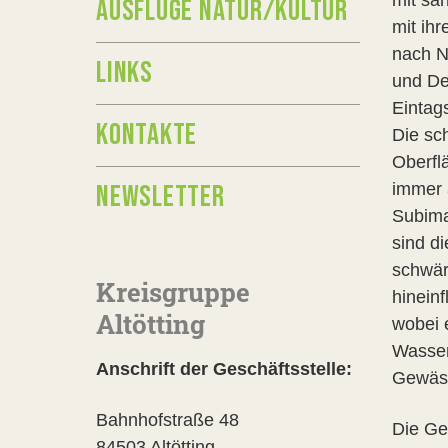
mit sa
AUSFLÜGE NATUR/KULTUR
mit ih
nach N
LINKS
und De
Eintag
KONTAKTE
Die sc
Oberflä
NEWSLETTER
immer 
Subima
sind d
schwär
Kreisgruppe
hinein
Altötting
wobei 
Wasser
Anschrift der Geschäftsstelle:
Gewäss
Bahnhofstraße 48
Die Ge
84503 Altötting