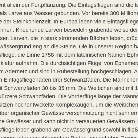
nt allein der Fortpflanzung. Die Eintagsfliegen sind die l
als Larve ans Wasser gebunden. Vor bereits 300 Millione
 der Steinkohlenzeit. In Europa leben viele Eintagsflieg
önnen. Kriechende Larven besiedeln grabenderweise de
er. Larven, die in stark strömenden Bächen leben, drück
ässergrund eng an die Steine. Die in unserer Region häu
sfliege, die Linne 1758 mit dem lateinischen Namen Eph
latur aufnahm. Die durchsichtigen Flügel von Ephemera
m Adernetz und sind in Ruhestellung hochgeschlagen. Am
n Eintagsfliegenarten drei Schwanzfäden. Die Männchen 
t Schwanzfäden 30 bis 35 mm. Die Weibchen sind mit 1
kürzere Schwanzfäden. Die Vorderflügellänge der Männch
sitzen hochentwickelte Komplexaugen, um die Weibchen b
ber organischer Gewässerverschmutzung nicht sehr empfi
he Gewässer und kann nicht in versauerten Gewässern 
sfliege leben grabend am Gewässergrund sowohl in fli