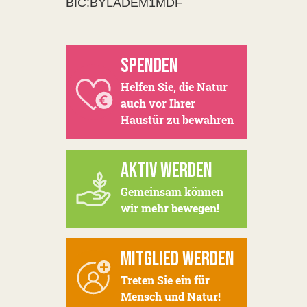
BIC:BYLADEM1MDF
SPENDEN
Helfen Sie, die Natur
auch vor Ihrer
Haustür zu bewahren
AKTIV WERDEN
Gemeinsam können
wir mehr bewegen!
MITGLIED WERDEN
Treten Sie ein für
Mensch und Natur!