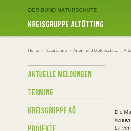
DER BUND NATURSCHUTZ
KREISGRUPPE ALTÖTTING
Home
›
Naturschutz
›
Arten- und Biotopschutz
›
Art
AKTUELLE MELDUNGEN
TERMINE
KREISGRUPPE AÖ
Die Ma
kennen,
PROJEKTE
Larven