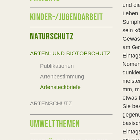
und die
Leben 
KINDER-/JUGENDARBEIT
Sümpfe
sein k
NATURSCHUTZ
Gewäss
am Gew
ARTEN- UND BIOTOPSCHUTZ
Eintag
Nomenk
Publikationen
dunkle
Artenbestimmung
meiste
Artensteckbriefe
mm, mi
etwas 
ARTENSCHUTZ
Sie be
gegenü
UMWELTTHEMEN
basisc
Eintag