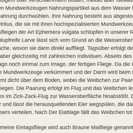
ndigem oder verschlammtem Boden, meidet aber Gewässer
ren Mundwerkzeugen Nahrungspartikel aus dem Wasser 
ahrung durchwühlen. Ihre Nahrung besteht aus abgesto
tritus, die sie mit ihren hochspezialisierten Mundwerk
sfliegen der Art Ephemera vulgata schlüpfen in unserer R
hlupfreife Larve lässt sich vom Grund an die Wasseroberf
che, wovon sie dann direkt auffliegt. Tagsüber erfolgt d
aber gleichzeitig mit zahlreichen Individuen. Abseits de
go noch einmal zum Imago, der fertigen Fliege. Da di
ie Mundwerkzeuge verkümmert und der Darm wird beim Fl
mt dicht über dem Boden, wobei die Weibchen zur Paa
fliegen. Die Paarung erfolgt im Flug und das Weibchen le
es im Zick-Zack-Flug zur Wasseroberfläche hinabstößt. Da
 und lässt die herausquellenden Eier wegspülen, die d
ers verteilen. Nach Der Eiablage fällt das Weibchen to
meine Eintagsfliege wird auch Braune Maifliege genannt, 