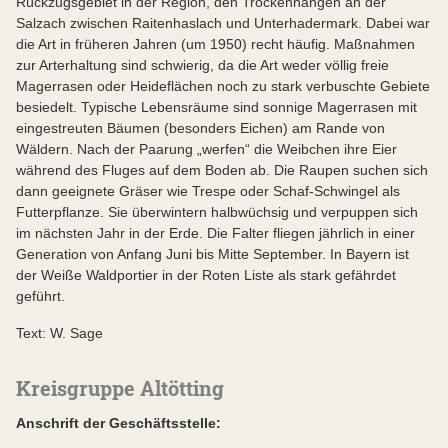
Rückzugsgebiet in der Region, den Trockenhängen an der
Salzach zwischen Raitenhaslach und Unterhadermark. Dabei war
die Art in früheren Jahren (um 1950) recht häufig. Maßnahmen
zur Arterhaltung sind schwierig, da die Art weder völlig freie
Magerrasen oder Heideflächen noch zu stark verbuschte Gebiete
besiedelt. Typische Lebensräume sind sonnige Magerrasen mit
eingestreuten Bäumen (besonders Eichen) am Rande von
Wäldern. Nach der Paarung „werfen“ die Weibchen ihre Eier
während des Fluges auf dem Boden ab. Die Raupen suchen sich
dann geeignete Gräser wie Trespe oder Schaf-Schwingel als
Futterpflanze. Sie überwintern halbwüchsig und verpuppen sich
im nächsten Jahr in der Erde. Die Falter fliegen jährlich in einer
Generation von Anfang Juni bis Mitte September. In Bayern ist
der Weiße Waldportier in der Roten Liste als stark gefährdet
geführt.
Text: W. Sage
Kreisgruppe Altötting
Anschrift der Geschäftsstelle: