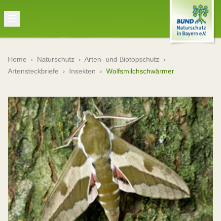
Home
›
Naturschutz
›
Arten- und Biotopschutz
›
Artensteckbriefe
›
Insekten
›
Wolfsmilchschwärmer