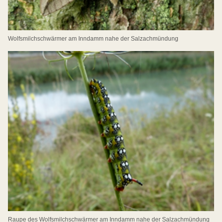
Wolfsmilchschwärmer am Inndamm nahe der Salzachmündung
Raupe des Wolfsmilchschwärmer am Inndamm nahe der Salzachmündung