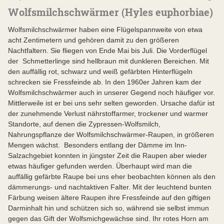
Wolfsmilchschwärmer (Hyles euphorbiae)
Wolfsmilchschwärmer haben eine Flügelspannweite von etwa
acht Zentimetern und gehören damit zu den größeren
Nachtfaltern. Sie fliegen von Ende Mai bis Juli. Die Vorderflügel
der Schmetterlinge sind hellbraun mit dunkleren Bereichen. Mit
den auffällig rot, schwarz und weiß gefärbten Hinterflügeln
schrecken sie Fressfeinde ab. In den 1960er Jahren kam der
Wolfsmilchschwärmer auch in unserer Gegend noch häufiger vor.
Mittlerweile ist er bei uns sehr selten geworden. Ursache dafür ist
der zunehmende Verlust nährstoffarmer, trockener und warmer
Standorte, auf denen die Zypressen-Wolfsmilch,
Nahrungspflanze der Wolfsmilchschwärmer-Raupen, in größeren
Mengen wächst. Besonders entlang der Dämme im Inn-
Salzachgebiet konnten in jüngster Zeit die Raupen aber wieder
etwas häufiger gefunden werden. Überhaupt wird man die
auffällig gefärbte Raupe bei uns eher beobachten können als den
dämmerungs- und nachtaktiven Falter. Mit der leuchtend bunten
Färbung weisen ältere Raupen ihre Fressfeinde auf den giftigen
Darminhalt hin und schützen sich so, während sie selbst immun
gegen das Gift der Wolfsmichgewächse sind. Ihr rotes Horn am