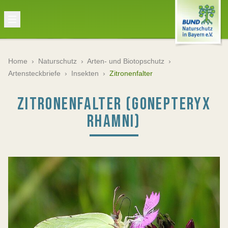
Home
›
Naturschutz
›
Arten- und Biotopschutz
›
Artensteckbriefe
›
Insekten
›
Zitronenfalter
ZITRONENFALTER (GONEPTERYX
RHAMNI)