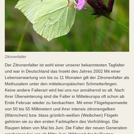
Zitronenfalter
Der Zitronenfalter ist wohl einer unserer bekanntesten Tagfalter
und war in Deutschland das Insekt des Jahres 2002 Mit einer
Lebenserwartung von bis zu 11 Monaten gilt der Zitronenfalter als
Methusalem unter den mitteleuropäischen Schmetterlingen.
Keine andere Falterart wird bei uns nur annähernd so alt. Nach
ihrer Überwinterung sind die Falter in Mitteleuropa oft schon ab
Ende Februar wieder zu beobachten. Mit einer Flügelspannweite
von 50 bis 55 Millimetern und ihrer intensiv zitronengelben
(Männchen) bzw. blass grünlich-weißen (Weibchen) Flügeln
gehören sie zu den ersten Farbtupfern des Vorfrühlings. Die
Raupen leben von Mai bis Juni. Die Falter der neuen Generation
erscheinen bei uns ab Mitte Juni. Während der heißesten