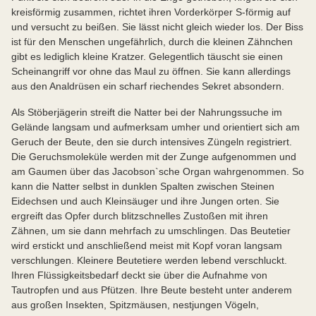
kreisförmig zusammen, richtet ihren Vorderkörper S-förmig auf
und versucht zu beißen. Sie lässt nicht gleich wieder los. Der Biss
ist für den Menschen ungefährlich, durch die kleinen Zähnchen
gibt es lediglich kleine Kratzer. Gelegentlich täuscht sie einen
Scheinangriff vor ohne das Maul zu öffnen. Sie kann allerdings
aus den Analdrüsen ein scharf riechendes Sekret absondern.
Als Stöberjägerin streift die Natter bei der Nahrungssuche im
Gelände langsam und aufmerksam umher und orientiert sich am
Geruch der Beute, den sie durch intensives Züngeln registriert.
Die Geruchsmoleküle werden mit der Zunge aufgenommen und
am Gaumen über das Jacobson`sche Organ wahrgenommen. So
kann die Natter selbst in dunklen Spalten zwischen Steinen
Eidechsen und auch Kleinsäuger und ihre Jungen orten. Sie
ergreift das Opfer durch blitzschnelles Zustoßen mit ihren
Zähnen, um sie dann mehrfach zu umschlingen. Das Beutetier
wird erstickt und anschließend meist mit Kopf voran langsam
verschlungen. Kleinere Beutetiere werden lebend verschluckt.
Ihren Flüssigkeitsbedarf deckt sie über die Aufnahme von
Tautropfen und aus Pfützen. Ihre Beute besteht unter anderem
aus großen Insekten, Spitzmäusen, nestjungen Vögeln,