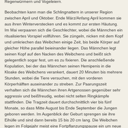
Regenwürmern und Vogeleiern.
Beobachten kann man die Schlingnattern in unserer Region
zwischen April und Oktober. Ende März/Anfang April kommen sie
aus ihren Winterverstecken und es kommt zur ersten Häutung.
Im Mai verpaaren sich die Geschlechter, wobei die Männchen ein
ritualisiertes Vorspiel vollführen. Sie züngeln, nicken mit dem Kopf
und umkriechen das Weibchen einige Zeit, bis beide Körper auf
gleicher Höhe parallel beieinander liegen. Das Männchen legt
seinen Kopf auf den Nacken des Weibchens und beißt sich
gelegentlich sogar fest, um es zu fixieren. Die anschließende
Kopulation, bei der das Männchen seinen Hemipenis in die
Kloake des Weibchens verankert, dauert 20 Minuten bis mehrere
Stunden, wobei die Tiere versuchen, mit den vorderen
Körperhälften auseinander zu streben. Zur Paarungszeit
verhalten sich die Männchen ihren Artgenossen gegenüber sehr
aggressiv und beißfreudig, wobei nicht selten Ringkämpfe
stattfinden. Die Tragzeit dauert durchschnittlich vier bis fünf
Monate, so dass Mitte August bis Ende September die Jungen
geboren werden. Im Augenblick der Geburt sprengen sie ihre
Eihülle und sind dann bereits 15 bis 20 cm lang. Die Weibchen
legen im Folgejahr meist eine Fortpflanzungspause ein um neue