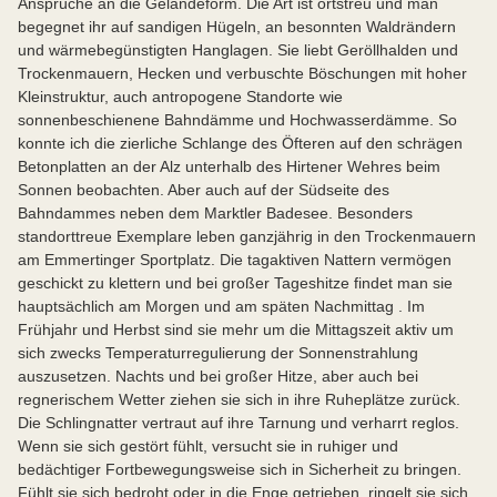
Ansprüche an die Geländeform. Die Art ist ortstreu und man
begegnet ihr auf sandigen Hügeln, an besonnten Waldrändern
und wärmebegünstigten Hanglagen. Sie liebt Geröllhalden und
Trockenmauern, Hecken und verbuschte Böschungen mit hoher
Kleinstruktur, auch antropogene Standorte wie
sonnenbeschienene Bahndämme und Hochwasserdämme. So
konnte ich die zierliche Schlange des Öfteren auf den schrägen
Betonplatten an der Alz unterhalb des Hirtener Wehres beim
Sonnen beobachten. Aber auch auf der Südseite des
Bahndammes neben dem Marktler Badesee. Besonders
standorttreue Exemplare leben ganzjährig in den Trockenmauern
am Emmertinger Sportplatz. Die tagaktiven Nattern vermögen
geschickt zu klettern und bei großer Tageshitze findet man sie
hauptsächlich am Morgen und am späten Nachmittag . Im
Frühjahr und Herbst sind sie mehr um die Mittagszeit aktiv um
sich zwecks Temperaturregulierung der Sonnenstrahlung
auszusetzen. Nachts und bei großer Hitze, aber auch bei
regnerischem Wetter ziehen sie sich in ihre Ruheplätze zurück.
Die Schlingnatter vertraut auf ihre Tarnung und verharrt reglos.
Wenn sie sich gestört fühlt, versucht sie in ruhiger und
bedächtiger Fortbewegungsweise sich in Sicherheit zu bringen.
Fühlt sie sich bedroht oder in die Enge getrieben, ringelt sie sich