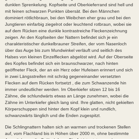
dunklen Sprenkelung. Kopfseite und Oberkieferrand sind hell und
mit feinen schwarzen Punkten übersät. Bei den Männchen
dominiert rötlichbraun, bei den Weibchen eher grau und bei den
Jungtieren einfarbig ziegelrot oder leuchtend rotbraun, wobei sie
auf dem Rücken eine dunkle kontrastreiche Fleckenzeichnung
zeigen. An den Kopfseiten der Nattern befindet sich je ein
charakteristischer dunkelbrauner Streifen, der vom Nasenloch
über das Auge bis zum Mundwinkel verläuft und seitlich des
Halses von kleinen Einzelflecken abgelöst wird. Auf der Oberseite
des Kopfes befindet sich ein braunschwarzer, nach hinten
geöffneter Fleck, der an ein Herz oder Hufeisen erinnert und sich
in zwei Längsstreifen mit schräg gegeneinander versetzten
Flecken auf dem Rücken fortsetzt , die zum Schwanzende hin
immer undeutlicher werden. Im Oberkiefer sitzen 12 bis 16
Zähne, die schlundwärts etwas an Länge zunehmen, wobei die
Zähne im Unterkiefer gleich lang sind. Ihre glatten, nicht gekielten
Körperschuppen sind hinter dem Kopf klein und rundlich,
schwanzwärts länglich und die Enden zugespitzt.
Die Schlingnattern halten sich an warmen und trockenen Stellen
auf, vom Flachland bis in Höhen über 2000 m, ohne bestimmte