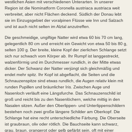
westlichen Asien mit verschiedenen Unterarten. In unserer
Region ist die Nominatform Coronella austriaca austriaca weit
verbreitet, aber nicht Flächen deckend. Südlich der Donau lebt
sie im Einzugsgebiet der voralpinen Flüsse wie Inn und Salzach
und ist auch nicht selten im Alztal anzutreffen.
Die geschmeidige, ungiftige Natter wird etwa 60 bis 70 cm lang,
gelegentlich 80 cm und erreicht ein Gewicht von etwa 50 bis 80 g,
selten 100 g. Der breite, kleine Kopf der zierlichen Schlange setzt
sich nur schwach vom Körper ab. Ihr Rumpf ist langgestreckt,
walzenförmig und im Durchmesser rundlich, in der Mitte etwas
dicker. Der Schwanz der Natter verjüngt sich gleichmäßig und
endet mehr spitz. Ihr Kopf ist abgeflacht, die Seiten und die
Schnauzenspitze sind etwas rundlich, die Augen relativ klein mit
runden Pupillen und bräunlicher Iris. Zwischen Auge und
Nasenloch verläuft eine Längsfurche. Das Schnauzenschild ist
groß und reicht bis zu den Nasenlöchern, welche mittig in den
Nasalen sitzen. Außer den Oberlippen- und Unterlippenschildern
bestehen noch zwei große längere Schilder am Oberkopf. Die
Schlange hat eine recht unterschiedliche Färbung. Die Oberseite
ist graubraun, oliv oder rötlich. Die Bauchseite kann schwarz,
grau, braun, orangerot oder gelb gefärbt sein, oft mit einer