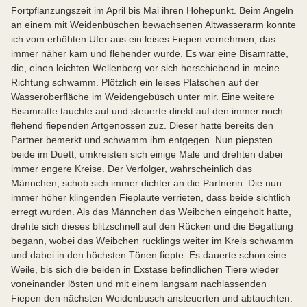
Fortpflanzungszeit im April bis Mai ihren Höhepunkt. Beim Angeln
an einem mit Weidenbüschen bewachsenen Altwasserarm konnte
ich vom erhöhten Ufer aus ein leises Fiepen vernehmen, das
immer näher kam und flehender wurde. Es war eine Bisamratte,
die, einen leichten Wellenberg vor sich herschiebend in meine
Richtung schwamm. Plötzlich ein leises Platschen auf der
Wasseroberfläche im Weidengebüsch unter mir. Eine weitere
Bisamratte tauchte auf und steuerte direkt auf den immer noch
flehend fiependen Artgenossen zuz. Dieser hatte bereits den
Partner bemerkt und schwamm ihm entgegen. Nun piepsten
beide im Duett, umkreisten sich einige Male und drehten dabei
immer engere Kreise. Der Verfolger, wahrscheinlich das
Männchen, schob sich immer dichter an die Partnerin. Die nun
immer höher klingenden Fieplaute verrieten, dass beide sichtlich
erregt wurden. Als das Männchen das Weibchen eingeholt hatte,
drehte sich dieses blitzschnell auf den Rücken und die Begattung
begann, wobei das Weibchen rücklings weiter im Kreis schwamm
und dabei in den höchsten Tönen fiepte. Es dauerte schon eine
Weile, bis sich die beiden in Exstase befindlichen Tiere wieder
voneinander lösten und mit einem langsam nachlassenden
Fiepen den nächsten Weidenbusch ansteuerten und abtauchten.