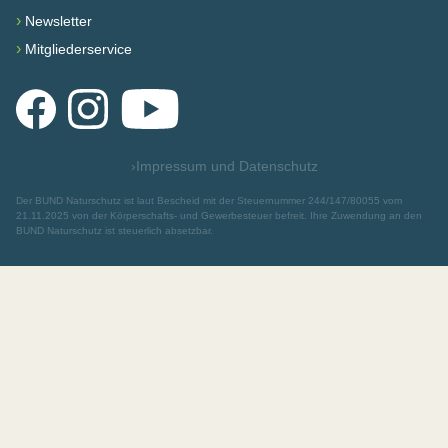
›
Newsletter
›
Mitgliederservice
Facebook
Instagram
YouTube
›
Impressum und Datenschutz
Der BUND Naturschutz ist laut Bescheid mit der Steuernummer 244/147/80055 vom
21.11.2025 von der Körperschafts- und Gewerbesteuer befreit. Ihre Zuwendung an den
BUND Naturschutz ist steuerlich absetzbar.