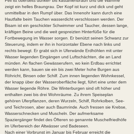
Fell ist oberseits dunkel- bis kastanienbraun und die Wamme
zeigt ein helles Braungrau. Der Kopf ist kurz und dick und geht
unmittelbar in den Rumpf über. Das Innenohr kann durch eine
Hautfalte beim Tauchen wasserdicht verschlossen werden. Der
Bisam ist ein geschickter Schwimmer und Taucher, dessen lange,
kräftigen Beine und die weit gespreizten Hinterfüße für die
Fortbewegung im Wasser sorgen. Er benützt seinen Schwanz zur
Steuerung, indem er ihn in horizontaler Ebene nach links und
rechts bewegt. Er grabt sich in Uferwände Erdhöhlen mit unter
Wasser liegenden Eingängen und Luftschächten, die an Land
münden. An flachen Gewässerufern, wo kein Erdbau errichtet
werden kann, bauen sie ein bis zwei Meter hohe Burgen aus
Röhricht, Binsen oder Schilf. Zum innen liegenden Wohnkessel,
der knapp über der Wasseroberfläche liegt, führt eine unter dem
Wasser liegende Röhre. Die Winterburgen sind oft höher und
enthalten zwei bis drei Wohnräume. Zu ihrem Speiseplan
gehören Uferpflanzen, deren Wurzeln, Schilf, Rohrkolben, See-
und Teichrosen, aber auch Baumrinde. Auch fressen sie Krebse,
Wasserschnecken und Muscheln. Der aufmerksame
Spaziergänger findet des Öfteren so genannte Muschelfriedhöfe
im Uferbereich der Altwässer und Badeseen.
Nach einer Vorbrunst im Januar bis Februar erreicht die