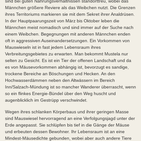
sind bei guten Nahrungsverhältnissen standorttreu, wobei das
Männchen größere Reviere als das Weibchen nutzt. Die Grenzen
ihres Territoriums markieren sie mit dem Sekret ihrer Analdrüsen.
In der Hauptpaarungszeit von März bis Oktober leben die
Männchen meist nomadisch und sind immer auf der Suche nach
einem Weibchen. Begegnungen mit anderen Männchen enden
oft in aggressiven Auseinandersetzungen. Ein Vorkommen von
Mauswieseln ist in fast jedem Lebensraum ihres
Verbreitungsgebietes zu erwarten. Man bekommt Mustela nur
selten zu Gesicht. Es ist ein Tier der offenen Landschaft und da
es von Mäusevorkommen abhängig ist, bevorzugt es sandige,
trockene Bereiche an Böschungen und Hecken. An den
Hochwasserdämmen neben den Altwässern im Bereich
Inn/Salzach-Mündung ist so mancher Wanderer überrascht, wenn
so ein flinkes Energie-Bündel über den Weg huscht und
augenblicklich im Gestrüpp verschwindet.
Wegen ihres schlanken Körperbaus und ihrer geringen Masse
sind Mauswiesel hervorragend an eine Verfolgungsjagd unter der
Erde angepasst. Sie schlüpfen bis tief in die Gänge der Mäuse
und erbeuten dessen Bewohner. Ihr Lebensraum ist an eine
Mindest-Mäusedichte gebunden, wobei aber auch andere Tiere