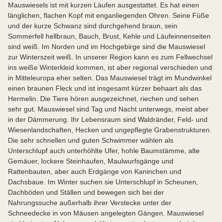
Mauswiesels ist mit kurzen Läufen ausgestattet. Es hat einen
länglichen, flachen Kopf mit enganliegenden Ohren. Seine Füße
und der kurze Schwanz sind durchgehend braun, sein
Sommerfell hellbraun, Bauch, Brust, Kehle und Läufeinnenseiten
sind weiß. Im Norden und im Hochgebirge sind die Mauswiesel
zur Winterszeit weiß. In unserer Region kann es zum Fellwechsel
ins weiße Winterkleid kommen, ist aber regional verschieden und
in Mitteleuropa eher selten. Das Mauswiesel trägt im Mundwinkel
einen braunen Fleck und ist insgesamt kürzer behaart als das
Hermelin. Die Tiere hören ausgezeichnet, riechen und sehen
sehr gut. Mauswiesel sind Tag und Nacht unterwegs, meist aber
in der Dämmerung. Ihr Lebensraum sind Waldränder, Feld- und
Wiesenlandschaften, Hecken und ungepflegte Grabenstrukturen.
Die sehr schnellen und guten Schwimmer wählen als
Unterschlupf auch unterhöhlte Ufer, hohle Baumstämme, alte
Gemäuer, lockere Steinhaufen, Maulwurfsgänge und
Rattenbauten, aber auch Erdgänge von Kaninchen und
Dachsbaue. Im Winter suchen sie Unterschlupf in Scheunen,
Dachböden und Ställen und bewegen sich bei der
Nahrungssuche außerhalb ihrer Verstecke unter der
Schneedecke in von Mäusen angelegten Gängen. Mauswiesel