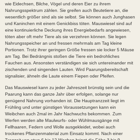
wie Eidechsen, Bilche, Vögel und deren Eier zu ihrem
Nahrungsspektrum zählen. Sie greifen auch Beutetiere an, die
wesentlich größer sind als sie selbst. Sie können auch Junghasen
und Kaninchen mit einem Genickbiss töten. Mauswiesel sind auf
eine kontinuierliche Deckung ihres Energiebedarfs angewiesen,
töten aber oft mehr Tiere als sie verzehren können. Sie legen
Nahrungsspeicher an und fressen mehrmals am Tag kleine
Portionen. Trotz ihrer geringen Größe fressen sie locker 5 Mäuse
am Tag. Bei Bedrängnis stoßen die Tiere ein bedrohliches
Fauchen aus. Ansonsten verständigen sie sich untereinander mit
zischenden und singenden Lauten. Wird Paarungsbereitschaft
signalisier, ähneln die Laute einem Fiepen oder Pfeifen.
Das Mauswiesel kann zu jeder Jahreszeit brünstig sein und die
Paarung kann das ganze Jahr über erfolgen, solange nur
genügend Nahrung vorhanden ist. Die Hauptranzzeit liegt im
Frühling und unter günstigen Voraussetzungen kann ein
Weibchen auch 2mal im Jahr Nachwuchs bekommen. Zum
Werfen werden alte Maulwurfs- oder Wühlmausgänge mit
Fellhaaren, Federn und Wolle ausgekleidet, wobei auch
trockenes Pflanzenmaterial zum Einsatz kommt. Nach einer
Tragzeit von etwa 6 bis 12 Wochen bringt die Fähe 3 bis 9