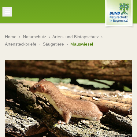
Home
›
Naturschutz
›
Arten- und Biotopschutz
›
Artensteckbriefe
›
Säugetiere
›
Mauswiesel