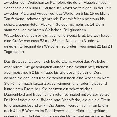
zwischen den Weibchen zu Kämpfen, die durch Flügelschlagen,
Schnabelhieben und Fußtritten ihr Revier verteidigen. In der Zeit
zwischen März und August legt das Weibchen 5 bis 15 gelbliche
Ton-farbene, schwach glänzende Eier mit feinen rotbraun bis
schwarz gepunkteten Flecken. Gelege mit mehr als 14 Eiern
stammen von mehreren Weibchen. Bei günstigen
Wetterbedingungen erfolgt auch eine zweite Brut. Die Eier haben
eine Größe von etwa 53 mal 36 mm. Nach dem 3. oder 4.
gelegten Ei beginnt das Weibchen zu brüten, was meist 22 bis 24
Tage dauert.
Das Brutgeschäft teilen sich beide Eltern, wobei das Weibchen
öfter brütet. Die geschlüpften Jungen sind Nestflüchter, bleiben
aber meist noch 2 bis 4 Tage, bis alle geschlüpft sind. Dort
werden sie gehudert und sie schlafen noch eine Woche im Nest.
Sie können nach kurzer Zeit schwimmen und rudern piepsend
hinter ihren Eltern her. Sie besitzen ein schwärzliches
Daunenkleid und haben einen roten Schnabel mit weißer Spitze.
Der Kopf trägt eine auffallend rote Signalfarbe, die auf die Eltern
fütterungsauslösend wirkt. Die Jungen werden von ihren Eltern
noch 4 bis 5 Wochen im Familienverband geführt und gefüttert,
wobei sich ein Teil der Jungen an die Mutter und ein anderer Teil