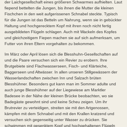
der Laichgesellschaft eines größeren Schwarmes aufhielten. Laut
fiepend bettelten die Jungen, bis ihnen die Mutter die kleinen
Fischchen in den weit aufgerissenen Schnabel steckte. Typisch
für die Jungen ist das Betteln um Nahrung, wenn sie in gebückter
Haltung und hochgerecktem Kopf mit ihren noch nicht fertig
ausgebildeten Flügeln schlagen. Auch mit Wackeln des Kopfes
und gleichzeitigem Fiepen machen sie auf sich aufmerksam, um
Futter von ihren Eltern vorgehalten zu bekommen.
Im März oder April lösen sich die Blesshuhn-Gesellschaften auf
und die Paare versuchen sich ein Revier zu erobern. Ihre
Brutgebiete sind Flachwasserseen, Fisch- und Klärteiche,
Baggerseen und Altwässer. In allen unseren Stillgewässern der
Wasserlandschaften zwischen Inn und Salzach brüten
Blesshühner. Besonders gut kann man im Sommer adulte und
auch junge Blesshühner auf der Liegewiese am Marktler
Badesee in der Nähe der kleinen Brücke beobachten, wo sie
Badegäste gewohnt sind und keine Scheu zeigen. Um ihr
Brutrevier zu verteidigen, streiten sie mit den Artgenossen,
kämpfen mit dem Schnabel und mit den Krallen kratzend und
versuchen sich gegenseitig unter Wasser zu drücken. Sie
schwimmen mit gesenktem Kopf und hochgehaltenen Flügeln