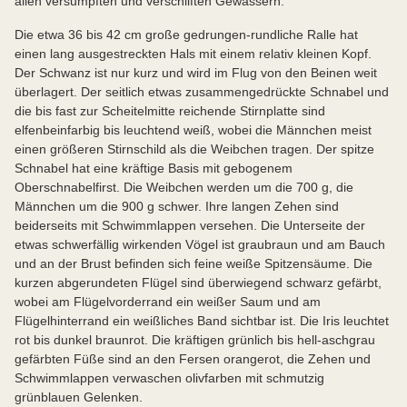
allen versumpften und verschilften Gewässern.
Die etwa 36 bis 42 cm große gedrungen-rundliche Ralle hat
einen lang ausgestreckten Hals mit einem relativ kleinen Kopf.
Der Schwanz ist nur kurz und wird im Flug von den Beinen weit
überlagert. Der seitlich etwas zusammengedrückte Schnabel und
die bis fast zur Scheitelmitte reichende Stirnplatte sind
elfenbeinfarbig bis leuchtend weiß, wobei die Männchen meist
einen größeren Stirnschild als die Weibchen tragen. Der spitze
Schnabel hat eine kräftige Basis mit gebogenem
Oberschnabelfirst. Die Weibchen werden um die 700 g, die
Männchen um die 900 g schwer. Ihre langen Zehen sind
beiderseits mit Schwimmlappen versehen. Die Unterseite der
etwas schwerfällig wirkenden Vögel ist graubraun und am Bauch
und an der Brust befinden sich feine weiße Spitzensäume. Die
kurzen abgerundeten Flügel sind überwiegend schwarz gefärbt,
wobei am Flügelvorderrand ein weißer Saum und am
Flügelhinterrand ein weißliches Band sichtbar ist. Die Iris leuchtet
rot bis dunkel braunrot. Die kräftigen grünlich bis hell-aschgrau
gefärbten Füße sind an den Fersen orangerot, die Zehen und
Schwimmlappen verwaschen olivfarben mit schmutzig
grünblauen Gelenken.