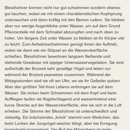
Blesshühner können nicht nur gut schwimmen sondern ebenso
gut tauchen, wobei sie mit einem charakteristischen Kopfsprung
untertauchen und dann kräftig mit den Beinen rudern. Sie bleiben
aber nur wenige Augenblicke unter Wasser, um auf dem Grund
Pflanzenteile mit dem Schnabel abzurupfen und nach oben zu
holen. Um längere Zeit unter Wasser zu bleiben ist ihr Körper viel
zu leicht. Zum Aufwärtsschwimmen genügt ihnen der Auftrieb,
wobei sie dann wie ein Stöpsel an die Wasseroberfläche
schießen. Blesshühner bewohnen langsam fließende und
stehende Gewässer mit üppiger Unterwasservegetation. Sie sind
außerhalb der Brutzeit sehr gesellige Vögel und leben nur
während der Brutzeit paarweise zusammen. Während der
Mittagsstunden sind sie oft am Ufer, wo sie ihr Gefieder putzen.
Aber den größten Teil ihres Lebens verbringen sie auf dem
Wasser. Sie nicken beim Schwimmen mit dem Kopf und beim
Auffliegen laufen sie flügelschlagend und wassertretend eine
kurze Strecke auf der Wasseroberfläche, ehe sie sich in die Luft
erheben. Die Stimme der Blesshühner ist unterschiedlich und
vielseitig. Ein krächzendes „kröck“ stammt vom Weibchen, das
beim Locken der Jungvögel weicher klingt, aber bei Erregung
kranichartig trompetend. Der Ruf des Männchens ist mehr