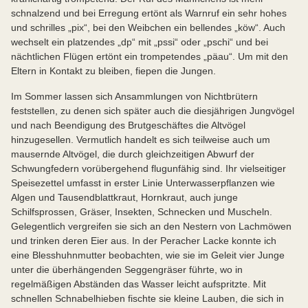
schnalzend und bei Erregung ertönt als Warnruf ein sehr hohes
und schrilles „pix“, bei den Weibchen ein bellendes „köw“. Auch
wechselt ein platzendes „dp“ mit „pssi“ oder „pschi“ und bei
nächtlichen Flügen ertönt ein trompetendes „päau“. Um mit den
Eltern in Kontakt zu bleiben, fiepen die Jungen.
Im Sommer lassen sich Ansammlungen von Nichtbrütern
feststellen, zu denen sich später auch die diesjährigen Jungvögel
und nach Beendigung des Brutgeschäftes die Altvögel
hinzugesellen. Vermutlich handelt es sich teilweise auch um
mausernde Altvögel, die durch gleichzeitigen Abwurf der
Schwungfedern vorübergehend flugunfähig sind. Ihr vielseitiger
Speisezettel umfasst in erster Linie Unterwasserpflanzen wie
Algen und Tausendblattkraut, Hornkraut, auch junge
Schilfsprossen, Gräser, Insekten, Schnecken und Muscheln.
Gelegentlich vergreifen sie sich an den Nestern von Lachmöwen
und trinken deren Eier aus. In der Peracher Lacke konnte ich
eine Blesshuhnmutter beobachten, wie sie im Geleit vier Junge
unter die überhängenden Seggengräser führte, wo in
regelmäßigen Abständen das Wasser leicht aufspritzte. Mit
schnellen Schnabelhieben fischte sie kleine Lauben, die sich in