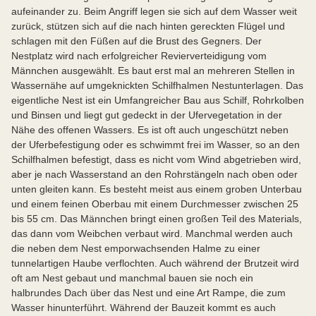
aufeinander zu. Beim Angriff legen sie sich auf dem Wasser weit
zurück, stützen sich auf die nach hinten gereckten Flügel und
schlagen mit den Füßen auf die Brust des Gegners. Der
Nestplatz wird nach erfolgreicher Revierverteidigung vom
Männchen ausgewählt. Es baut erst mal an mehreren Stellen in
Wassernähe auf umgeknickten Schilfhalmen Nestunterlagen. Das
eigentliche Nest ist ein Umfangreicher Bau aus Schilf, Rohrkolben
und Binsen und liegt gut gedeckt in der Ufervegetation in der
Nähe des offenen Wassers. Es ist oft auch ungeschützt neben
der Uferbefestigung oder es schwimmt frei im Wasser, so an den
Schilfhalmen befestigt, dass es nicht vom Wind abgetrieben wird,
aber je nach Wasserstand an den Rohrstängeln nach oben oder
unten gleiten kann. Es besteht meist aus einem groben Unterbau
und einem feinen Oberbau mit einem Durchmesser zwischen 25
bis 55 cm. Das Männchen bringt einen großen Teil des Materials,
das dann vom Weibchen verbaut wird. Manchmal werden auch
die neben dem Nest emporwachsenden Halme zu einer
tunnelartigen Haube verflochten. Auch während der Brutzeit wird
oft am Nest gebaut und manchmal bauen sie noch ein
halbrundes Dach über das Nest und eine Art Rampe, die zum
Wasser hinunterführt. Während der Bauzeit kommt es auch