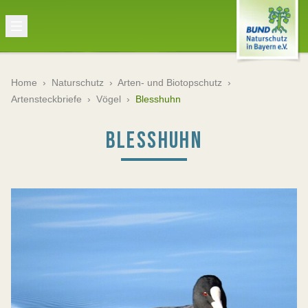
Home
›
Naturschutz
›
Arten- und Biotopschutz
›
Artensteckbriefe
›
Vögel
›
Blesshuhn
BLESSHUHN