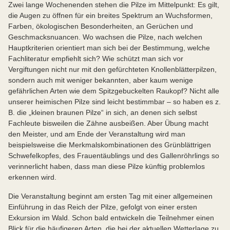
Zwei lange Wochenenden stehen die Pilze im Mittelpunkt: Es gilt,
die Augen zu öffnen für ein breites Spektrum an Wuchsformen,
Farben, ökologischen Besonderheiten, an Gerüchen und
Geschmacksnuancen. Wo wachsen die Pilze, nach welchen
Hauptkriterien orientiert man sich bei der Bestimmung, welche
Fachliteratur empfiehlt sich? Wie schützt man sich vor
Vergiftungen nicht nur mit den gefürchteten Knollenblätterpilzen,
sondern auch mit weniger bekannten, aber kaum wenige
gefährlichen Arten wie dem Spitzgebuckelten Raukopf? Nicht alle
unserer heimischen Pilze sind leicht bestimmbar – so haben es z.
B. die „kleinen braunen Pilze“ in sich, an denen sich selbst
Fachleute bisweilen die Zähne ausbeißen. Aber Übung macht
den Meister, und am Ende der Veranstaltung wird man
beispielsweise die Merkmalskombinationen des Grünblättrigen
Schwefelkopfes, des Frauentäublings und des Gallenröhrlings so
verinnerlicht haben, dass man diese Pilze künftig problemlos
erkennen wird.
Die Veranstaltung beginnt am ersten Tag mit einer allgemeinen
Einführung in das Reich der Pilze, gefolgt von einer ersten
Exkursion im Wald. Schon bald entwickeln die Teilnehmer einen
Blick für die häufigeren Arten, die bei der aktuellen Wetterlage zu