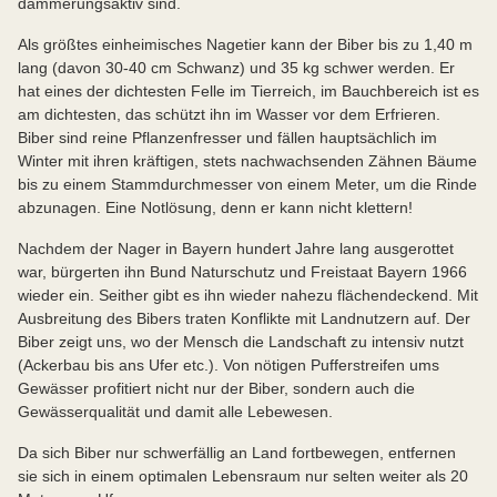
dämmerungsaktiv sind.
Als größtes einheimisches Nagetier kann der Biber bis zu 1,40 m
lang (davon 30-40 cm Schwanz) und 35 kg schwer werden. Er
hat eines der dichtesten Felle im Tierreich, im Bauchbereich ist es
am dichtesten, das schützt ihn im Wasser vor dem Erfrieren.
Biber sind reine Pflanzenfresser und fällen hauptsächlich im
Winter mit ihren kräftigen, stets nachwachsenden Zähnen Bäume
bis zu einem Stammdurchmesser von einem Meter, um die Rinde
abzunagen. Eine Notlösung, denn er kann nicht klettern!
Nachdem der Nager in Bayern hundert Jahre lang ausgerottet
war, bürgerten ihn Bund Naturschutz und Freistaat Bayern 1966
wieder ein. Seither gibt es ihn wieder nahezu flächendeckend. Mit
Ausbreitung des Bibers traten Konflikte mit Landnutzern auf. Der
Biber zeigt uns, wo der Mensch die Landschaft zu intensiv nutzt
(Ackerbau bis ans Ufer etc.). Von nötigen Pufferstreifen ums
Gewässer profitiert nicht nur der Biber, sondern auch die
Gewässerqualität und damit alle Lebewesen.
Da sich Biber nur schwerfällig an Land fortbewegen, entfernen
sie sich in einem optimalen Lebensraum nur selten weiter als 20