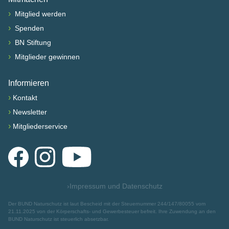
›
Mitglied werden
›
Spenden
›
BN Stiftung
›
Mitglieder gewinnen
Informieren
›
Kontakt
›
Newsletter
›
Mitgliederservice
Facebook
Instagram
YouTube
›
Impressum und Datenschutz
Der BUND Naturschutz ist laut Bescheid mit der Steuernummer 244/147/80055 vom
21.11.2025 von der Körperschafts- und Gewerbesteuer befreit. Ihre Zuwendung an den
BUND Naturschutz ist steuerlich absetzbar.