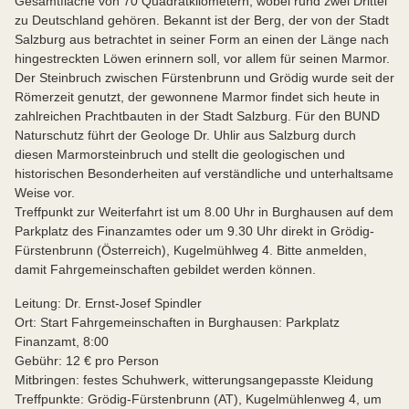
Gesamtfläche von 70 Quadratkilometern, wobei rund zwei Drittel
zu Deutschland gehören. Bekannt ist der Berg, der von der Stadt
Salzburg aus betrachtet in seiner Form an einen der Länge nach
hingestreckten Löwen erinnern soll, vor allem für seinen Marmor.
Der Steinbruch zwischen Fürstenbrunn und Grödig wurde seit der
Römerzeit genutzt, der gewonnene Marmor findet sich heute in
zahlreichen Prachtbauten in der Stadt Salzburg. Für den BUND
Naturschutz führt der Geologe Dr. Uhlir aus Salzburg durch
diesen Marmorsteinbruch und stellt die geologischen und
historischen Besonderheiten auf verständliche und unterhaltsame
Weise vor.
Treffpunkt zur Weiterfahrt ist um 8.00 Uhr in Burghausen auf dem
Parkplatz des Finanzamtes oder um 9.30 Uhr direkt in Grödig-
Fürstenbrunn (Österreich), Kugelmühlweg 4. Bitte anmelden,
damit Fahrgemeinschaften gebildet werden können.
Leitung: Dr. Ernst-Josef Spindler
Ort: Start Fahrgemeinschaften in Burghausen: Parkplatz
Finanzamt, 8:00
Gebühr: 12 € pro Person
Mitbringen: festes Schuhwerk, witterungsangepasste Kleidung
Treffpunkte: Grödig-Fürstenbrunn (AT), Kugelmühlenweg 4, um