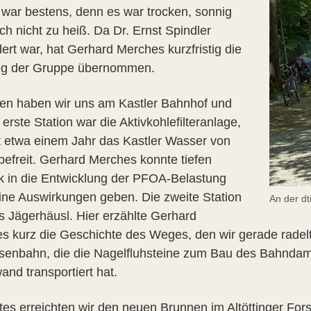
 war bestens, denn es war trocken, sonnig
h nicht zu heiß. Da Dr. Ernst Spindler
ert war, hat Gerhard Merches kurzfristig die
g der Gruppe übernommen.
fen haben wir uns am Kastler Bahnhof und
erste Station war die Aktivkohlefilteranlage,
it etwa einem Jahr das Kastler Wasser von
efreit. Gerhard Merches konnte tiefen
ck in die Entwicklung der PFOA-Belastung
ine Auswirkungen geben. Die zweite Station
An der dt
s Jägerhäusl. Hier erzählte Gerhard
s kurz die Geschichte des Weges, den wir gerade radelt
senbahn, die die Nagelfluhsteine zum Bau des Bahndam
and transportiert hat.
ttes erreichten wir den neuen Brunnen im Altöttinger For