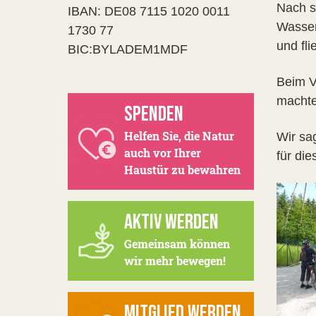
Nach s
IBAN: DE08 7115 1020 0011
Wasser
1730 77
und fli
BIC:BYLADEM1MDF
Beim V
machte
SPENDEN
Helfen Sie, die Natur
Wir sa
auch vor Ihrer
für di
Haustür zu bewahren
AKTIV WERDEN
Gemeinsam können
wir mehr bewegen!
MITGLIED WERDEN