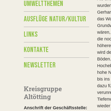
UMWELTTHEMEN
wurden 
Gerhar
AUSFLÜGE NATUR/KULTUR
das Wa
Grundw
wären,
LINKS
die no
höheren
KONTAKTE
wird d
Böden.
NEWSLETTER
Hocheb
hohe N
bis in
dazu f
Kreisgruppe
verunr
Altötting
Tiefen
wieder
Anschrift der Geschäftsstelle: