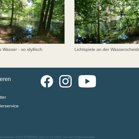
s Wasser - so idyllisch.
Lichtspiele an der Wasserscheid
Facebook
Instagram
YouTube
ieren
t
ter
derservice
euernummer 244/147/80055 vom 21.11.2025 von der Körperschafts-