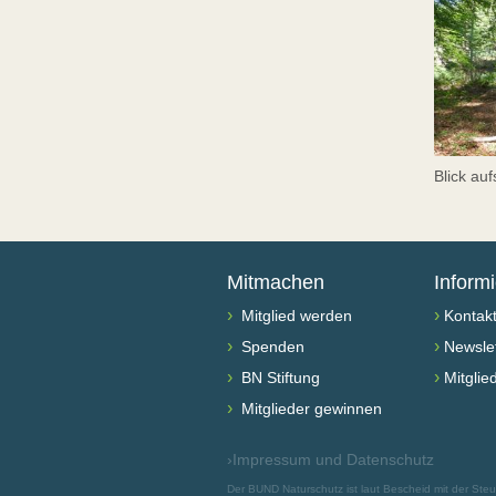
Blick auf
Mitmachen
Inform
›
›
Mitglied werden
Kontak
›
›
Spenden
Newslet
›
›
BN Stiftung
Mitglie
›
Mitglieder gewinnen
›
Impressum und Datenschutz
Der BUND Naturschutz ist laut Bescheid mit der St