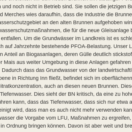
und noch nicht in Betrieb sind. Sie sollen die jetzigen 
d Merches wies daraufhin, dass die Industrie die Brunne
sserschutzgebiet an den alten Brunnen aufgehoben wird
asserschutzmaßnahmen, die für die neue Gleisanlage 
 entfallen. Um die Grundwässer im Landkreis ist es schl
ch auf Jahrzehnte bestehende PFOA-Belastung. Unser La
 Anteil an Biogasanlagen, deren Gülle deutlich stickstof
er Mais aus weiter Umgebung in diese Anlagen gefahren –
 Dadurch dass das Grundwasser von der landwirtschaftli
ene in Richtung Inn fließt, befindet sich im oberflächen
itratkonzentration, auch an diesen neuen Brunnen. Dies
s Tiefenwasser. Dies sieht der BN kritisch, da eine zu h
ühren kann, dass das Tiefenwasser, dass sich nur etwa al
einigt wird, dass man es auch nicht mehr verwenden kann
wasser die Vorgabe vom LFU, Maßnahmen zu ergreifen,
 in Ordnung bringen können. Davon ist aber weit und brei