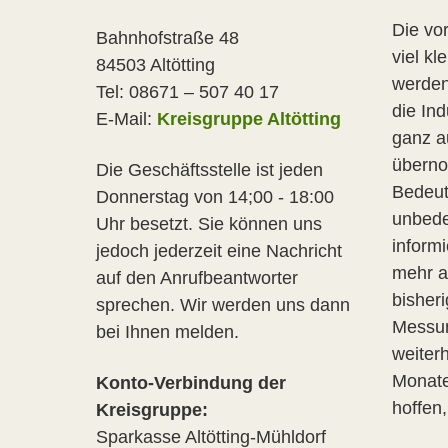
Die vor
Bahnhofstraße 48
viel kl
84503 Altötting
werden
Tel: 08671 – 507 40 17
die In
E-Mail:
Kreisgruppe Altötting
ganz a
überno
Die Geschäftsstelle ist jeden
Bedeut
Donnerstag von 14;00 - 18:00
unbede
Uhr besetzt. Sie können uns
inform
jedoch jederzeit eine Nachricht
mehr a
auf den Anrufbeantworter
bisher
sprechen. Wir werden uns dann
Messun
bei Ihnen melden.
weiterh
Monate
Konto-Verbindung der
hoffen,
Kreisgruppe:
Sparkasse Altötting-Mühldorf