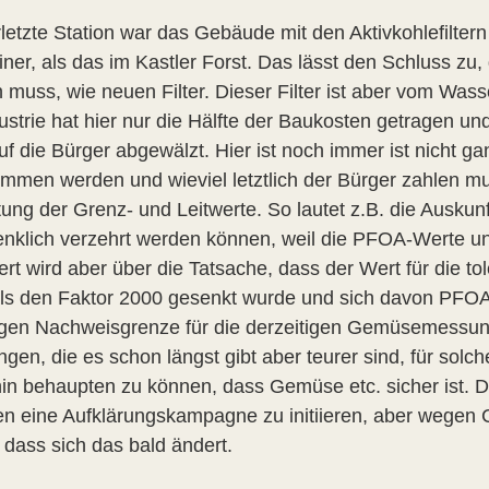
letzte Station war das Gebäude mit den Aktivkohlefiltern
einer, als das im Kastler Forst. Das lässt den Schluss zu
 muss, wie neuen Filter. Dieser Filter ist aber vom Was
dustrie hat hier nur die Hälfte der Baukosten getragen u
uf die Bürger abgewälzt. Hier ist noch immer ist nicht g
mmen werden und wieviel letztlich der Bürger zahlen mu
ung der Grenz- und Leitwerte. So lautet z.B. die Ausku
nklich verzehrt werden können, weil die PFOA-Werte un
iert wird aber über die Tatsache, dass der Wert für die
ls den Faktor 2000 gesenkt wurde und sich davon PFOA-
igen Nachweisgrenze für die derzeitigen Gemüsemessun
gen, die es schon längst gibt aber teurer sind, für sol
in behaupten zu können, dass Gemüse etc. sicher ist. Die
n eine Aufklärungskampagne zu initiieren, aber wegen C
 dass sich das bald ändert.