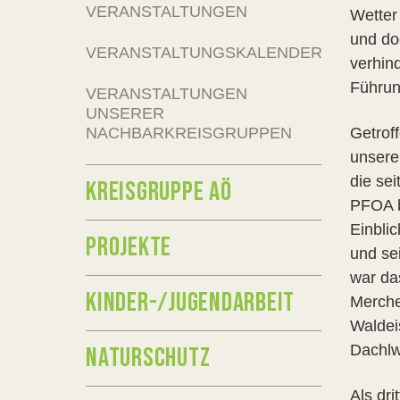
VERANSTALTUNGEN
Wetter
und doc
VERANSTALTUNGSKALENDER
verhind
Führun
VERANSTALTUNGEN
UNSERER
NACHBARKREISGRUPPEN
Getrof
unsere 
die se
KREISGRUPPE AÖ
PFOA b
Einbli
PROJEKTE
und se
war da
KINDER-/JUGENDARBEIT
Merche
Waldei
Dachlw
NATURSCHUTZ
Als dri