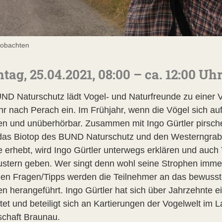
eobachten
tag, 25.04.2021, 08:00 – ca. 12:00 Uh
ND Naturschutz lädt Vogel- und Naturfreunde zu einer 
hr nach Perach ein. Im Frühjahr, wenn die Vögel sich auf
ten und unüberhörbar. Zusammen mit Ingo Gürtler pirsch
das Biotop des BUND Naturschutz und den Westerngrabe
 erhebt, wird Ingo Gürtler unterwegs erklären und auc
stern geben. Wer singt denn wohl seine Strophen immer
hen Fragen/Tipps werden die Teilnehmer an das bewusst
n herangeführt. Ingo Gürtler hat sich über Jahrzehnte 
tet und beteiligt sich an Kartierungen der Vogelwelt im L
schaft Braunau.