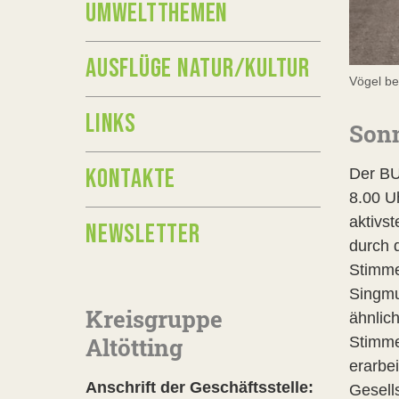
UMWELTTHEMEN
AUSFLÜGE NATUR/KULTUR
Vögel b
LINKS
Sonn
KONTAKTE
Der BU
8.00 U
aktivs
NEWSLETTER
durch 
Stimme
Singmu
Kreisgruppe
ähnlic
Altötting
Stimme
erarbei
Anschrift der Geschäftsstelle:
Gesell