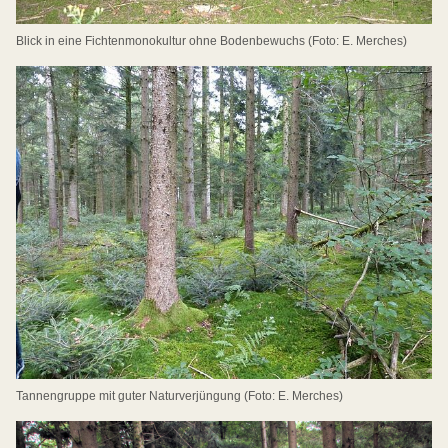
Blick in eine Fichtenmonokultur ohne Bodenbewuchs (Foto: E. Merches)
Tannengruppe mit guter Naturverjüngung (Foto: E. Merches)