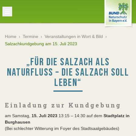
Home
›
Termine
›
Veranstaltungen in Wort & Bild
›
Salzachkundgebung am 15. Juli 2023
„FÜR DIE SALZACH ALS
NATURFLUSS – DIE SALZACH SOLL
LEBEN“
E i n l a d u n g z u r K u n d g e b u n g
am Samstag,
15. Juli 2023
13:15 – 14:30 auf dem
Stadtplatz in
Burghausen
(Bei schlechter Witterung im Foyer des Stadtsaalgebäudes)