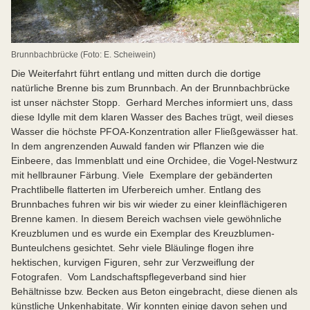
Brunnbachbrücke (Foto: E. Scheiwein)
Die Weiterfahrt führt entlang und mitten durch die dortige
natürliche Brenne bis zum Brunnbach. An der Brunnbachbrücke
ist unser nächster Stopp. Gerhard Merches informiert uns, dass
diese Idylle mit dem klaren Wasser des Baches trügt, weil dieses
Wasser die höchste PFOA-Konzentration aller Fließgewässer hat.
In dem angrenzenden Auwald fanden wir Pflanzen wie die
Einbeere, das Immenblatt und eine Orchidee, die Vogel-Nestwurz
mit hellbrauner Färbung. Viele Exemplare der gebänderten
Prachtlibelle flatterten im Uferbereich umher. Entlang des
Brunnbaches fuhren wir bis wir wieder zu einer kleinflächigeren
Brenne kamen. In diesem Bereich wachsen viele gewöhnliche
Kreuzblumen und es wurde ein Exemplar des Kreuzblumen-
Bunteulchens gesichtet. Sehr viele Bläulinge flogen ihre
hektischen, kurvigen Figuren, sehr zur Verzweiflung der
Fotografen. Vom Landschaftspflegeverband sind hier
Behältnisse bzw. Becken aus Beton eingebracht, diese dienen als
künstliche Unkenhabitate. Wir konnten einige davon sehen und