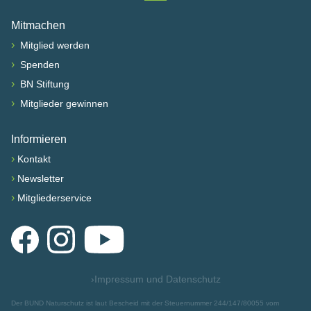
Nach oben scrollen
Mitmachen
›
Mitglied werden
›
Spenden
›
BN Stiftung
›
Mitglieder gewinnen
Informieren
›
Kontakt
›
Newsletter
›
Mitgliederservice
Facebook
Instagram
YouTube
›
Impressum und Datenschutz
Der BUND Naturschutz ist laut Bescheid mit der Steuernummer 244/147/80055 vom