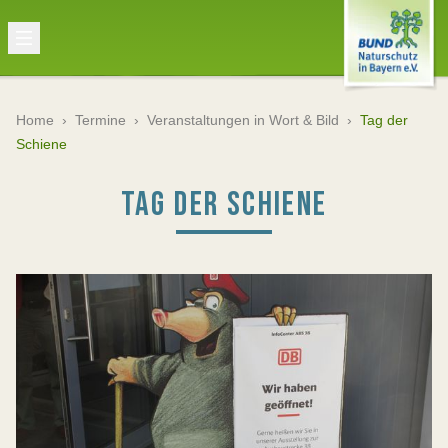
Home
›
Termine
›
Veranstaltungen in Wort & Bild
›
Tag der
Schiene
TAG DER SCHIENE