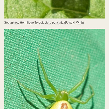
Gepunktete Hornfliege Trypetoptera punctata (Foto: H. Wirth)