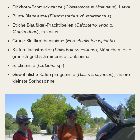
Dickhorn-Schmuckwanze (
Closterotomus biclavatus
), Larve
Bunte Blattwanze (
Elasmostethus cf. interstinctus
)
Etliche Blaufügel-Prachtlibellen (
Calopteryx virgo
o.
C.
splendens
), m und w
Grüne Blattkrabbenspinne (
Ebrechtella tricuspidata
)
Kiefernflachstrecker (
Philodromus collinus
), Männchen, eine
grünlich-gold schimmernde Laufspinne
Sackspinne (
Clubiona
sp.)
Gewöhnliche Käferspringspinne (
Ballus chalybeius
), unsere
kleinste Springspinne