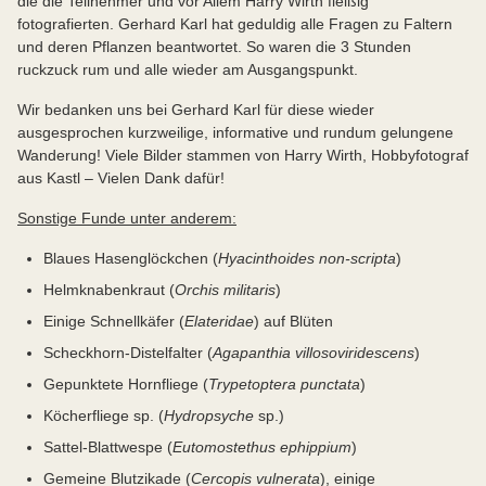
die die Teilnehmer und vor Allem Harry Wirth fleißig
fotografierten. Gerhard Karl hat geduldig alle Fragen zu Faltern
und deren Pflanzen beantwortet. So waren die 3 Stunden
ruckzuck rum und alle wieder am Ausgangspunkt.
Wir bedanken uns bei Gerhard Karl für diese wieder
ausgesprochen kurzweilige, informative und rundum gelungene
Wanderung! Viele Bilder stammen von Harry Wirth, Hobbyfotograf
aus Kastl – Vielen Dank dafür!
Sonstige Funde unter anderem:
Blaues Hasenglöckchen (
Hyacinthoides non-scripta
)
Helmknabenkraut (
Orchis militaris
)
Einige Schnellkäfer (
Elateridae
) auf Blüten
Scheckhorn-Distelfalter (
Agapanthia villosoviridescens
)
Gepunktete Hornfliege (
Trypetoptera punctata
)
Köcherfliege sp. (
Hydropsyche
sp.)
Sattel-Blattwespe (
Eutomostethus ephippium
)
Gemeine Blutzikade (
Cercopis vulnerata
), einige