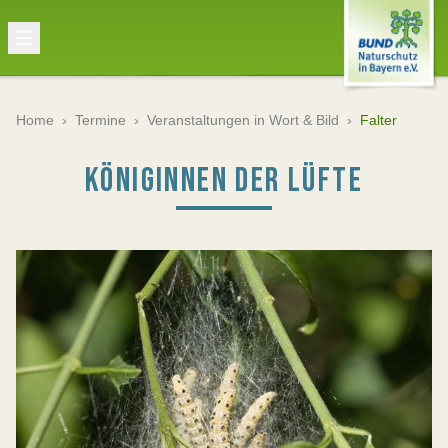
Home
›
Termine
›
Veranstaltungen in Wort & Bild
›
Falter
KÖNIGINNEN DER LÜFTE