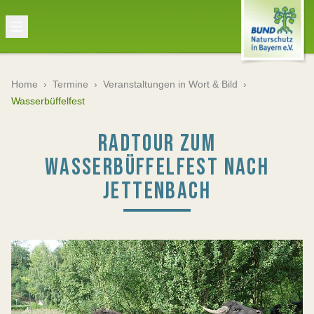
Home
›
Termine
›
Veranstaltungen in Wort & Bild
›
Wasserbüffelfest
RADTOUR ZUM
WASSERBÜFFELFEST NACH
JETTENBACH