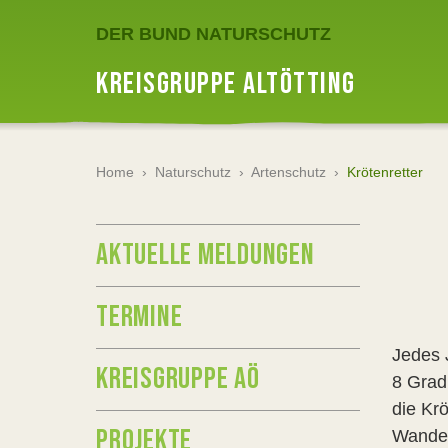
DER BUND NATURSCHUTZ
KREISGRUPPE ALTÖTTING
Home
›
Naturschutz
›
Artenschutz
›
Krötenretter
AKTUELLE MELDUNGEN
TERMINE
Jedes 
KREISGRUPPE AÖ
8 Grad
die Kr
PROJEKTE
Wander