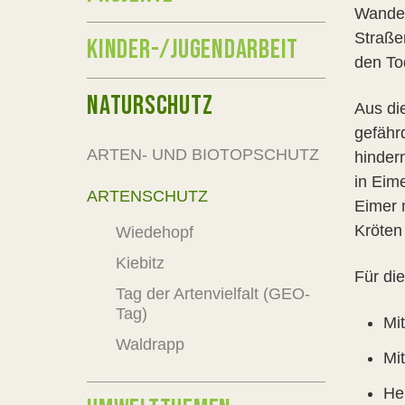
Wander
Straße
KINDER-/JUGENDARBEIT
den To
NATURSCHUTZ
Aus di
gefähr
ARTEN- UND BIOTOPSCHUTZ
hinder
in Eim
ARTENSCHUTZ
Eimer 
Kröten
Wiedehopf
Kiebitz
Für di
Tag der Artenvielfalt (GEO-
Tag)
Mi
Waldrapp
Mi
He