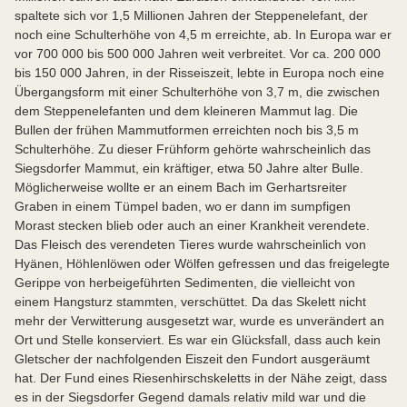
spaltete sich vor 1,5 Millionen Jahren der Steppenelefant, der
noch eine Schulterhöhe von 4,5 m erreichte, ab. In Europa war er
vor 700 000 bis 500 000 Jahren weit verbreitet. Vor ca. 200 000
bis 150 000 Jahren, in der Risseiszeit, lebte in Europa noch eine
Übergangsform mit einer Schulterhöhe von 3,7 m, die zwischen
dem Steppenelefanten und dem kleineren Mammut lag. Die
Bullen der frühen Mammutformen erreichten noch bis 3,5 m
Schulterhöhe. Zu dieser Frühform gehörte wahrscheinlich das
Siegsdorfer Mammut, ein kräftiger, etwa 50 Jahre alter Bulle.
Möglicherweise wollte er an einem Bach im Gerhartsreiter
Graben in einem Tümpel baden, wo er dann im sumpfigen
Morast stecken blieb oder auch an einer Krankheit verendete.
Das Fleisch des verendeten Tieres wurde wahrscheinlich von
Hyänen, Höhlenlöwen oder Wölfen gefressen und das freigelegte
Gerippe von herbeigeführten Sedimenten, die vielleicht von
einem Hangsturz stammten, verschüttet. Da das Skelett nicht
mehr der Verwitterung ausgesetzt war, wurde es unverändert an
Ort und Stelle konserviert. Es war ein Glücksfall, dass auch kein
Gletscher der nachfolgenden Eiszeit den Fundort ausgeräumt
hat. Der Fund eines Riesenhirschskeletts in der Nähe zeigt, dass
es in der Siegsdorfer Gegend damals relativ mild war und die