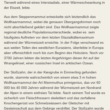
Tierwelt während eines Interstadials, einer Wärmeschwankung in
der Eiszeit, lebte.
Aus dem Steppenmammut entwickelte sich letztendlich das
Wollhaarmammut, wobei die genauen Übergangsformen noch
nicht abschließend geklärt sind. Das Wollhaarmammut zeigte
regional deutliche Populationsunterschiede, wobei es sein
häufigstes Auftreten vor dem letzten Glazialkältemaximum
während der Würmeiszeit erreichte. In der Folge verschwand es
aus weiten Teilen des westlichen Eurasiens, überlebte in Europa
aber offensichtlich noch bis zum Beginn des Holozäns. Noch vor
3700 Jahren lebten die letzten Angehörigen dieser Art auf der
Wrangelinsel, einer russischen Insel im arktischen Ozean.
Der Stoßzahn, der in der Kiesgrube in Emmerting gefunden
wurde, stammte wahrscheinlich von einem etwa 3 m hohen
Wollhaarmammut der Art Mammuthus primigenius, das vor 60
000 bis 40 000 Jahren während der Würmeiszeit am Nordrand
der Alpen in einem eisfreies Tal lebte. Nach seinem Tod wurde es
sicherlich von Fleischfressern skelettiert und das zerfallene
Knochengerüst von Schmelzwässern der Gletscher mit
Gesteinsschutt aus dem Gebirge verdriftet. Der Stoßzahn wurde