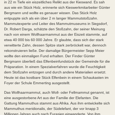
in 22 m Tiefe ein eiszeitliches Relikt aus der Kieswand. Es sah
aus wie ein Stück Holz, erinnerte sich Kieswerkmitarbeiter Günter
Bergmann und wollte es genauer wissen. Das Stück Holz
entpuppte sich als ein über 2 m langer Mammutstoßzahn.
Mammutexperte und Leiter des Mammutmuseums in Siegsdorf,
Dr. Robert Darga, schätzte den Stoßzahn, der seiner Meinung
nach von einem Wollhaarmammut aus der Eiszeit stammte, auf
etwa 40 000 bis 60 000 Jahre. Er glaubte, dass sich der stark
verwitterte Zahn, dessen Spitze stark zerbröckelt war, dennoch
rekonstruieren ließe. Der damalige Bürgermeister Sepp Meier
wollte den einmaligen Fund erhalten. Der Finder Günter
Bergmann überließ das Elfenbeinfundstück der Gemeinde für die
Präparation. In einem Spezialverfahren wurde die Feuchtigkeit
dem Stoßzahn entzogen und durch andere Materialien ersetzt.
Heute ist das kostbare Stück Elfenbein in einem Schaukasten im
Foyer der Schule Emmerting ausgestellt.
Das Wollhaarmammut, auch Woll- oder Fellmammut genannt, ist
eine ausgestorbene Art aus der Familie der Elefanten. Die
Gattung Mammuthus stammt aus Afrika. Aus ihm entwickelte sich
Mammuthus meridionalis, der Südelefant, der vor knapp 3
Millionen Jahren auch nach Eurasien einwanderte. Von ihm