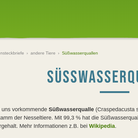
ensteckbriefe
›
andere Tiere
›
Süßwasserquallen
SÜSSWASSERQ
i uns vorkommende
Süßwasserqualle
(Craspedacusta s
amm der Nesseltiere. Mit 99,3 % hat die Süßwasserquall
gehalt. Mehr Informationen z.B. bei
Wikipedia
.