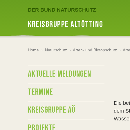
DER BUND NATURSCHUTZ
KREISGRUPPE ALTÖTTING
Home
›
Naturschutz
›
Arten- und Biotopschutz
›
Art
AKTUELLE MELDUNGEN
TERMINE
Die be
KREISGRUPPE AÖ
dem St
Wasser
PROJEKTE