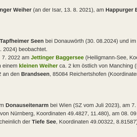
inger Weiher
(an der Isar, 13. 8. 2021), am
Happurger 
Tapfheimer Seen
bei Donauwörth (30. 08.2024) und im 
8. 2024) beobachtet.
 7. 2022 am
Jettinger Baggersee
(Heiligmann-See, Koo
n einem
kleinen Weiher
ca. 2 km östlich von Manching 
2 an den
Brandseen
, 85084 Reichertshofen (Koordinat
em
Donauseitenarm
bei Wien (SZ vom Juli 2023), am 7.
h von Nürnberg, Koordinaten 49.4827, 11.480), am 08. 0
cheinlich der
Tiefe See
, Koordinaten 49.00322, 8.81587)