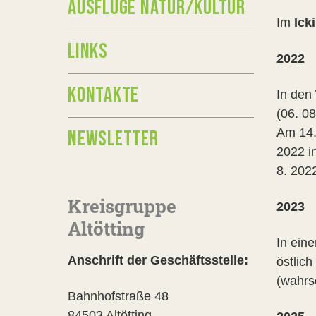
AUSFLÜGE NATUR/KULTUR
Im
Ick
LINKS
2022
KONTAKTE
In den
(06. 0
Am 14.
NEWSLETTER
2022 i
8. 202
Kreisgruppe
2023
Altötting
In ein
Anschrift der Geschäftsstelle:
östlic
(wahrs
Bahnhofstraße 48
84503 Altötting