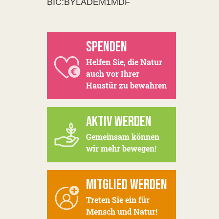
BIC:BYLADEM1MDF
SPENDEN
Helfen Sie, die Natur
auch vor Ihrer
Haustür zu bewahren
AKTIV WERDEN
Gemeinsam können
wir mehr bewegen!
MITGLIED WERDEN
Treten Sie ein für
Mensch und Natur!