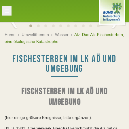
Home
›
Umweltthemen
›
Wasser
›
Alz: Das Alz-Fischesterben,
eine ökologische Katastrophe
FISCHESTERBEN IM LK AÖ UND
UMGEBUNG
FISCHSTERBEN IM LK AÖ UND
UMGEBUNG
(hier einige größere Ereignisse, bitte ergänzen):
09. 3. 1983:
Chemiewerk Hoechst
verschmutzt die Alz mit ca.