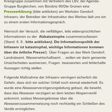
Kreisgruppe zusammen mit Vertretern des LBV, der Agenda-
Gruppe Burgkirchen, von Bündnis 90/Die Grünen eine
Presseerklärung
(bitte anklicken) am Werkstor Gendorf;
Infraserv, der Betreiber der Infrastruktur des Werkes lädt uns ein
zu einem ersten Informationsgespräch.
Hier
noch der Versuch, die vielfältigen, teils widersprüchlichen
Informationen zu der
Alzkatastrophe
zusammenzufassen
(Stand: 8. 8.;
bitte anklicken
).
Die Informationspolitik der
Infraserv ist katastrophal, wichtige Informationen kommen
über die örtliche Presse!
). Über Fragen an das Werk Gendorf,
Landratsamt, Wasserwirtschaftsamt ... wollen wir darin genannte
Unsicherheiten ausmerzen, Fragen beanworten und fehlerhafte
Aussagen richtig stellen.
Folgende Maßnahme der Infraserv verringert sicherlich die
Gefahr, dass sich ein solcher Unfall noch einmal wiederholt: Es
wurde eine Abwasserverzögerungsleitung gebaut, die bewirkt,
dass das Abwasser verzögert an dem letzten Absperrventil
ankommt, sodass Messergebnisse über die
Abwasserzusammensetzung noch rechtzeitig ein Schließen des
Ventils ermöglichen.